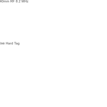
0×40mm RF 8.2 MHz
ปลด Hard Tag