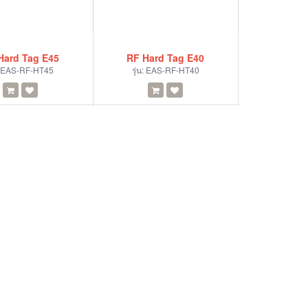
Hard Tag E45
RF Hard Tag E40
EAS-RF-HT45
รุ่น:
EAS-RF-HT40