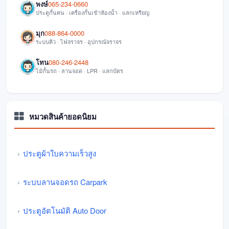
พงษ์
065-234-0660
ประตูกั้นคน · เครื่องกั้นเข้าห้องน้ำ · แลกเหรียญ
มุก
088-864-0000
ระบบคิว · ไฟจราจร · อุปกรณ์จราจร
โทน
080-246-2448
ไม้กั้นรถ · ลานจอด · LPR · แลกบัตร
หมวดสินค้ายอดนิยม
ประตูผ้าใบความเร็วสูง
ระบบลานจอดรถ Carpark
ประตูอัตโนมัติ Auto Door