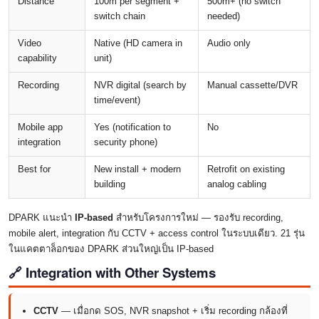
Distance
100m per segment +
500m+ (no switch
switch chain
needed)
Video
Native (HD camera in
Audio only
capability
unit)
Recording
NVR digital (search by
Manual cassette/DVR
time/event)
Mobile app
Yes (notification to
No
integration
security phone)
Best for
New install + modern
Retrofit on existing
building
analog cabling
DPARK แนะนำ
IP-based
สำหรับโครงการใหม่ — รองรับ recording,
mobile alert, integration กับ CCTV + access control ในระบบเดียว. 21 รุ่น
ในแคตตาล็อกของ DPARK ส่วนใหญ่เป็น IP-based
🔗 Integration with Other Systems
CCTV
— เมื่อกด SOS, NVR snapshot + เริ่ม recording กล้องที่