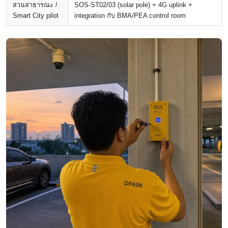
สวนสาธารณะ /
SOS-ST02/03 (solar pole) + 4G uplink +
Smart City pilot
integration กับ BMA/PEA control room