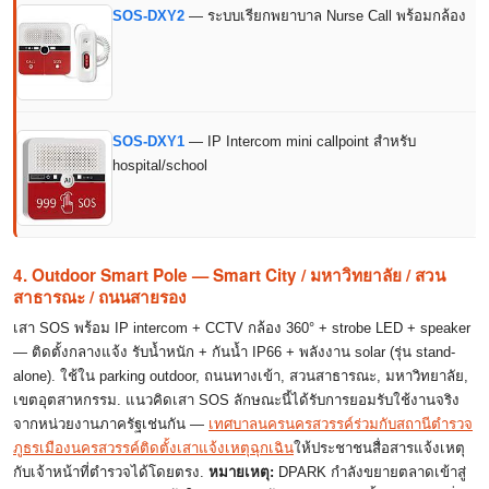
SOS-DXY2
— ระบบเรียกพยาบาล Nurse Call พร้อมกล้อง
SOS-DXY1
— IP Intercom mini callpoint สำหรับ
hospital/school
4. Outdoor Smart Pole — Smart City / มหาวิทยาลัย / สวน
สาธารณะ / ถนนสายรอง
เสา SOS พร้อม IP intercom + CCTV กล้อง 360° + strobe LED + speaker
— ติดตั้งกลางแจ้ง รับน้ำหนัก + กันน้ำ IP66 + พลังงาน solar (รุ่น stand-
alone). ใช้ใน parking outdoor, ถนนทางเข้า, สวนสาธารณะ, มหาวิทยาลัย,
เขตอุตสาหกรรม. แนวคิดเสา SOS ลักษณะนี้ได้รับการยอมรับใช้งานจริง
จากหน่วยงานภาครัฐเช่นกัน —
เทศบาลนครนครสวรรค์ร่วมกับสถานีตำรวจ
ภูธรเมืองนครสวรรค์ติดตั้งเสาแจ้งเหตุฉุกเฉิน
ให้ประชาชนสื่อสารแจ้งเหตุ
กับเจ้าหน้าที่ตำรวจได้โดยตรง.
หมายเหตุ:
DPARK กำลังขยายตลาดเข้าสู่