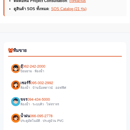
ติดต่อทีม Project Consultation
:
contactus
ดูสินค้า SOS ทั้งหมด
:
SOS Catalog (21 รุ่น)
ทีมขาย
อุ๊
062-242-2000
ป้อมยาม · ห้องน้ำ
เชอร์รี่
095-002-2992
ห้องน้ำ · บ้านน็อคดาวน์ · ออฟฟิศ
ขจร
094-434-5000
ห้องน้ำ · ระบบคิว · ไฟจราจร
น้ำฝน
066-095-2778
ประตูอัตโนมัติ · ประตูม้วน PVC