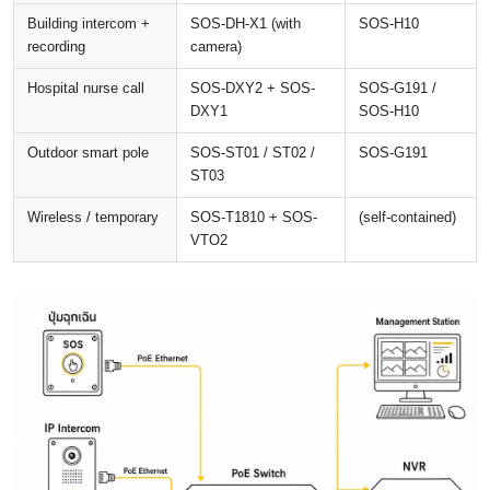
Building intercom +
SOS-DH-X1 (with
SOS-H10
recording
camera)
Hospital nurse call
SOS-DXY2 + SOS-
SOS-G191 /
DXY1
SOS-H10
Outdoor smart pole
SOS-ST01 / ST02 /
SOS-G191
ST03
Wireless / temporary
SOS-T1810 + SOS-
(self-contained)
VTO2