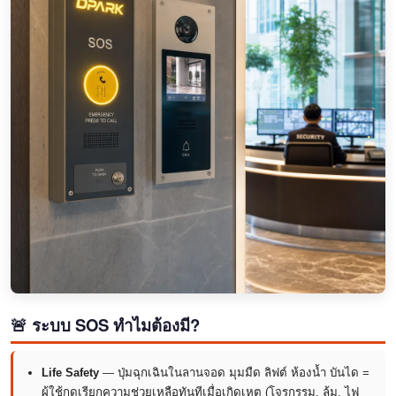
🚨 ระบบ SOS ทำไมต้องมี?
Life Safety
— ปุ่มฉุกเฉินในลานจอด มุมมืด ลิฟต์ ห้องน้ำ บันได =
ผู้ใช้กดเรียกความช่วยเหลือทันทีเมื่อเกิดเหตุ (โจรกรรม, ล้ม, ไฟ