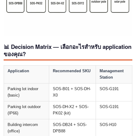
📊 Decision Matrix — เลือกอะไรสำหรับ application
ของคุณ?
Application
Recommended SKU
Management
Station
Parking lot indoor
SOS-B01 + SOS-DH-
SOS-G191
(basic)
X0
Parking lot outdoor
SOS-DH-X2 + SOS-
SOS-G191
(IP66)
PK02 (kit)
Building intercom
SOS-DB24 + SOS-
SOS-H10
(office)
DPB88