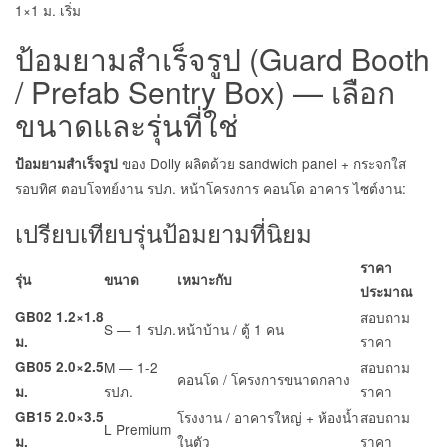
1×1 ม. เริ่ม
ป้อมยามสำเร็จรูป (Guard Booth
/ Prefab Sentry Box) — เลือก
ขนาดและรุ่นที่ใช่
ของ Dolly ผลิตด้วย sandwich panel + กระจกใส
ป้อมยามสำเร็จรูป
รอบทิศ ตอบโจทย์งาน รปภ. หน้าโครงการ คอนโด อาคาร ไซต์งาน:
เปรียบเทียบรุ่นป้อมยามที่นิยม
ราคา
รุ่น
ขนาด
เหมาะกับ
ประมาณ
GB02 1.2×1.8
สอบถาม
S — 1 รปภ.
หน้าบ้าน / ตู้ 1 คน
ราคา
ม.
GB05 2.0×2.5
M — 1-2
สอบถาม
คอนโด / โครงการขนาดกลาง
รปภ.
ราคา
ม.
GB15 2.0×3.5
โรงงาน / อาคารใหญ่ + ห้องน้ำ
สอบถาม
L Premium
ในตัว
ราคา
ม.