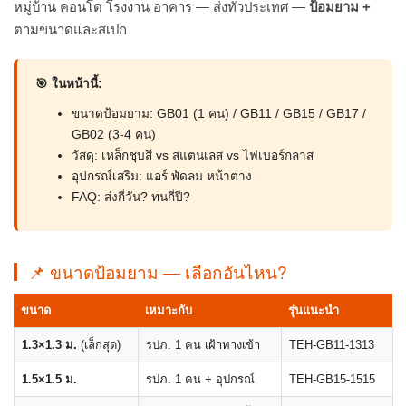
หมู่บ้าน คอนโด โรงงาน อาคาร — ส่งทั่วประเทศ —
ป้อมยาม +
ตามขนาดและสเปก
🎯 ในหน้านี้:
ขนาดป้อมยาม: GB01 (1 คน) / GB11 / GB15 / GB17 /
GB02 (3-4 คน)
วัสดุ: เหล็กชุบสี vs สแตนเลส vs ไฟเบอร์กลาส
อุปกรณ์เสริม: แอร์ พัดลม หน้าต่าง
FAQ: ส่งกี่วัน? ทนกี่ปี?
📌 ขนาดป้อมยาม — เลือกอันไหน?
ขนาด
เหมาะกับ
รุ่นแนะนำ
1.3×1.3 ม.
(เล็กสุด)
รปภ. 1 คน เฝ้าทางเข้า
TEH-GB11-1313
1.5×1.5 ม.
รปภ. 1 คน + อุปกรณ์
TEH-GB15-1515