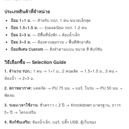
ประเภทสินค้าที่จำหน่าย
— สำหรับ รปภ. 1 คน ขนาดเล็กสุด
ป้อม 1×1 ม.
— รุ่นยอดนิยม รปภ. 1-2 คน
ป้อม 1.5×1.5 ม.
— มีพื้นที่นั่งพัก + ห้องน้ำเล็ก
ป้อม 2×3 ม.
— ห้องควบคุมรวม + พื้นที่พักอาศัย
ป้อม 3×3 ม.
— สั่งทำตามแบบ ขนาด สี ฟังก์ชัน
ป้อมพิเศษ Custom
วิธีเลือกซื้อ — Selection Guide
1 คน → 1×1 ม., 2 คนผลัด → 1.5×1.5 ม., 3 คน +
1. จำนวน รปภ.:
ห้องน้ำ → 2×3 ม.
แดดจัด → PU 75 มม. + แอร์, ในร่ม → PU 50 มม. +
2. สภาพอากาศ:
พัดลม
ชั่วคราว < 2 ปี → Knockdown มาตรฐาน, ถาวร
3. ระยะเวลาใช้งาน:
5+ ปี → โครงเสริม
ห้องน้ำเล็ก, แอร์, ปลั๊ก USB, ตู้เก็บของ
4. ฟังก์ชันเสริม: