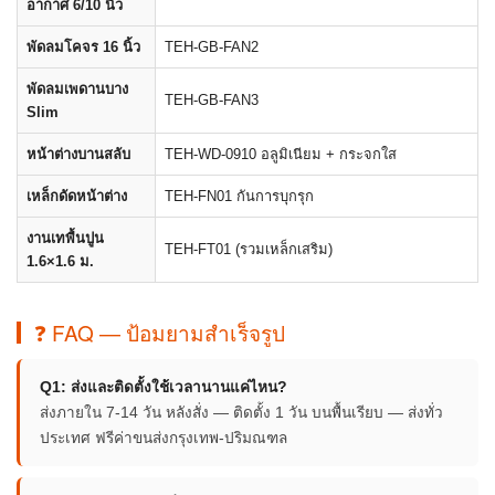
อากาศ 6/10 นิ้ว
พัดลมโคจร 16 นิ้ว
TEH-GB-FAN2
พัดลมเพดานบาง
TEH-GB-FAN3
Slim
หน้าต่างบานสลับ
TEH-WD-0910 อลูมิเนียม + กระจกใส
เหล็กดัดหน้าต่าง
TEH-FN01 กันการบุกรุก
งานเทพื้นปูน
TEH-FT01 (รวมเหล็กเสริม)
1.6×1.6 ม.
❓ FAQ — ป้อมยามสำเร็จรูป
Q1: ส่งและติดตั้งใช้เวลานานแค่ไหน?
ส่งภายใน 7-14 วัน หลังสั่ง — ติดตั้ง 1 วัน บนพื้นเรียบ — ส่งทั่ว
ประเทศ ฟรีค่าขนส่งกรุงเทพ-ปริมณฑล