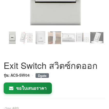
Exit Switch สวิตซ์กดออก
·
รุ่น:
ACS-SW04
Dgate
ขอใบเสนอราคา
-วัสดุ ABS