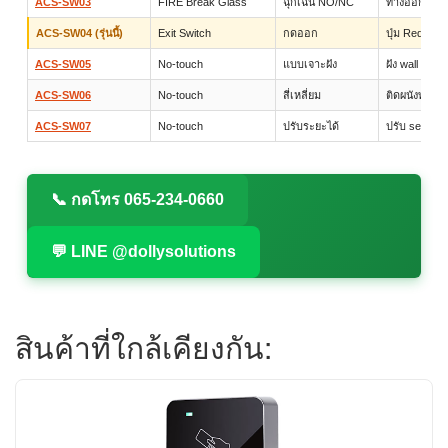
ACS-SW03
FIRE Break Glass
ฉุกเฉิน NO/NC
ทางออกฉุกเฉ
ACS-SW04 (รุ่นนี้)
Exit Switch
กดออก
ปุ่ม Request 
ACS-SW05
No-touch
แบบเจาะฝัง
ฝัง wall ดูสะ
ACS-SW06
No-touch
สี่เหลี่ยม
ติดผนังทั่วไป
ACS-SW07
No-touch
ปรับระยะได้
ปรับ sensitiv
📞 กดโทร 065-234-0660
💬 LINE @dollysolutions
สินค้าที่ใกล้เคียงกัน: