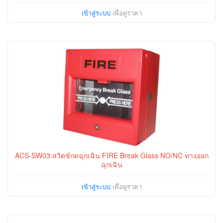
เข้าสู่ระบบ
เพื่อดูราคา
ACS-SW03:สวิตช์กดฉุกเฉิน FIRE Break Glass NO/NC ทางออก
ฉุกเฉิน
เข้าสู่ระบบ
เพื่อดูราคา