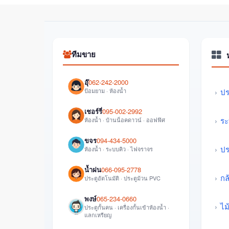
ทีมขาย
อุ๊
062-242-2000
ป้อมยาม · ห้องน้ำ
ปร
เชอร์รี่
095-002-2992
ระ
ห้องน้ำ · บ้านน็อคดาวน์ · ออฟฟิศ
ขจร
094-434-5000
ปร
ห้องน้ำ · ระบบคิว · ไฟจราจร
น้ำฝน
066-095-2778
กล
ประตูอัตโนมัติ · ประตูม้วน PVC
พงษ์
065-234-0660
ไม
ประตูกั้นคน · เครื่องกั้นเข้าห้องน้ำ ·
แลกเหรียญ