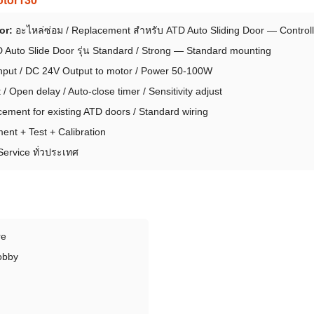
or:
อะไหล่ซ่อม / Replacement สำหรับ ATD Auto Sliding Door — Contro
 Auto Slide Door รุ่น Standard / Strong — Standard mounting
put / DC 24V Output to motor / Power 50-100W
 Open delay / Auto-close timer / Sensitivity adjust
ement for existing ATD doors / Standard wiring
ent + Test + Calibration
Service ทั่วประเทศ
re
obby