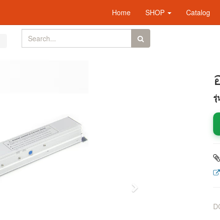
Home
SHOP
Catalog
รุ
Next
DC