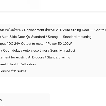
or:
อะไหล่ซ่อม / Replacement สำหรับ ATD Auto Sliding Door — Contro
 Auto Slide Door รุ่น Standard / Strong — Standard mounting
put / DC 24V Output to motor / Power 50-100W
 Open delay / Auto-close timer / Sensitivity adjust
ement for existing ATD doors / Standard wiring
ent + Test + Calibration
Service ทั่วประเทศ
re