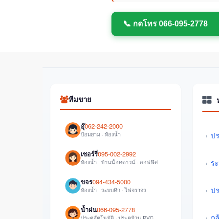
📞 กดโทร 066-095-2778
ทีมขาย
อุ๊
062-242-2000
ป้อมยาม · ห้องน้ำ
ปร
เชอร์รี่
095-002-2992
ระ
ห้องน้ำ · บ้านน็อคดาวน์ · ออฟฟิศ
ขจร
094-434-5000
ปร
ห้องน้ำ · ระบบคิว · ไฟจราจร
น้ำฝน
066-095-2778
กล
ประตูอัตโนมัติ · ประตูม้วน PVC