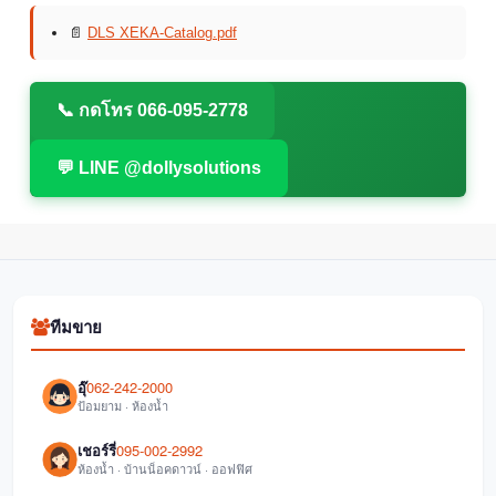
📄
DLS XEKA-Catalog.pdf
📞 กดโทร 066-095-2778
💬 LINE @dollysolutions
ทีมขาย
อุ๊
062-242-2000
ป้อมยาม · ห้องน้ำ
เชอร์รี่
095-002-2992
ห้องน้ำ · บ้านน็อคดาวน์ · ออฟฟิศ