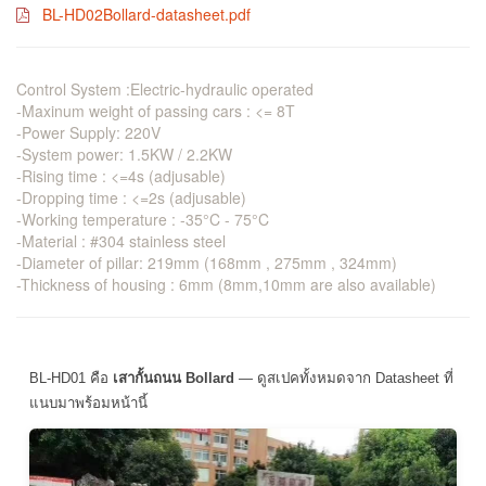
BL-HD02Bollard-datasheet.pdf
Control System :Electric-hydraulic operated
-Maxinum weight of passing cars : <= 8T
-Power Supply: 220V
-System power: 1.5KW / 2.2KW
-Rising time : <=4s (adjusable)
-Dropping time : <=2s (adjusable)
-Working temperature : -35°C - 75°C
-Material : #304 stainless steel
-Diameter of pillar: 219mm (168mm , 275mm , 324mm)
-Thickness of housing : 6mm (8mm,10mm are also available)
BL-HD01 คือ
เสากั้นถนน Bollard
— ดูสเปคทั้งหมดจาก Datasheet ที่
แนบมาพร้อมหน้านี้