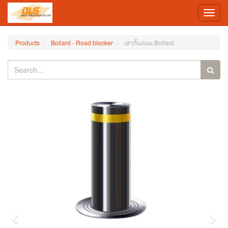
Toggl
navig
Products
Bollard - Road blocker
เสากั้นถนน Bollard
Previous
Nex