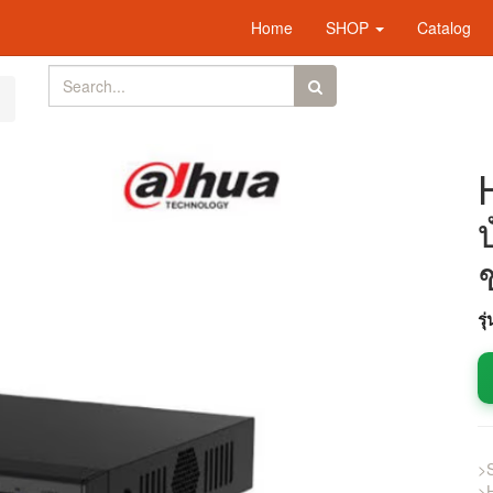
Home
SHOP
Catalog
รุ
>S
>H