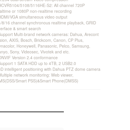
HCVR5104/5108/5116HE-S2: All channel 720P
altime or 1080P non-realtime recording
HDMI/VGA simultaneous video output
/8/16 channel synchronous realtime playback, GRID
terface & smart search
upport Multi-brand network cameras: Dahua, Arecont
sion, AXIS, Bosch, Brickcom, Canon, CP Plus,
nacolor, Honeywell, Panasonic, Pelco, Samsung,
nyo, Sony, Videosec, Vivotek and etc.
ONVIF Version 2.4 conformance
Support 1 SATA HDD up to 4TB, 2 USB2.0
D intelligent positioning with Dahua PTZ dome camera
ultiple network monitoring: Web viewer,
MS(DSS/Smart PSS)&Smart Phone(DMSS)