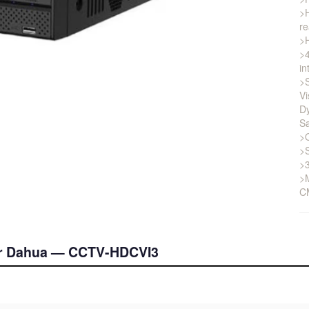
>
re
>
>4
in
>S
Vi
Dy
Sa
>
>
>3
>M
C
r Dahua — CCTV-HDCVI3