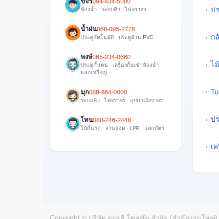
ขจร
094-434-5000
ปร
ห้องน้ำ · ระบบคิว · ไฟจราจร
น้ำฝน
066-095-2778
กล
ประตูอัตโนมัติ · ประตูม้วน PVC
พงษ์
065-234-0660
ไม
ประตูกั้นคน · เครื่องกั้นเข้าห้องน้ำ ·
แลกเหรียญ
Tu
มุก
088-864-0000
ระบบคิว · ไฟจราจร · อุปกรณ์จราจร
ปร
โทน
080-246-2448
ไม้กั้นรถ · ลานจอด · LPR · แลกบัตร
เค
Copyright ©
บริษัท ดอลลี่ โซลูชั่น จำกัด (สำนักงานใหญ่)