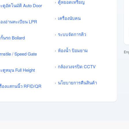
ตู้หยอดเหรียญ
ะตูอัตโนมัติ Auto Door
เครื่องนับคน
้องอ่านทะเบียน LPR
ระบบจัดการคิว
้กั้นรถ Bollard
ห้องน้ำ ป้อมยาม
Eng
rnstile / Speed Gate
กล้องวงจรปิด CCTV
ะตูหมุน Full Height
นโยบายการคืนสินค้า
รื่องแสกนนิ้ว RFID/QR