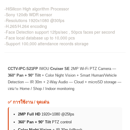
-HiSilicon High algorithm Processor
-Sony 120db WDR sensor
-Resolutions 1920x1080 @30fps
-H.265/H.264 encoding
-Face Detection support 12fps/sec , 50pcs faces per second
-Face local database up to 10,000 pcs
-Support 100,000 attendance records storage
CCTV-IPC-S21FP
IMOU
Cruiser SE
2MP Wi-Fi PTZ Camera —
360° Pan + 90° Tilt
+ Color Night Vision + Smart Human/Vehicle
Detection — IR 30m + 2-Way Audio — Cloud + microSD storage —
เหมาะ Home / Shop / Indoor monitoring
✅ การใช้งาน / จุดเด่น
2MP Full HD
1920×1080 @25fps
360° Pan + 90° Tilt
PTZ control
Color Night Vision
+ IR 30m fallback