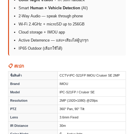
Smart
Human + Vehicle Detection
(AI)
2-Way Audio — speak through phone
Wi-Fi 2.4GHz + microSD up to 256GB
Cloud storage + IMOU app
Active Deterrence — แสง+เสียงไล่ผู้บุกรุก
IP65 Outdoor (เลือกใช้ได้)
📋 สเปก
ชื่อสินค้า
CCTV-IPC-S21FP IMOU Cruiser SE 2MP
Brand
IMOU
Model
IPC-S21FP / Cruiser SE
Resolution
2MP (1920×1080) @25fps
PTZ
360° Pan, 90° Tilt
Lens
3.6mm Fixed
IR Distance
30m