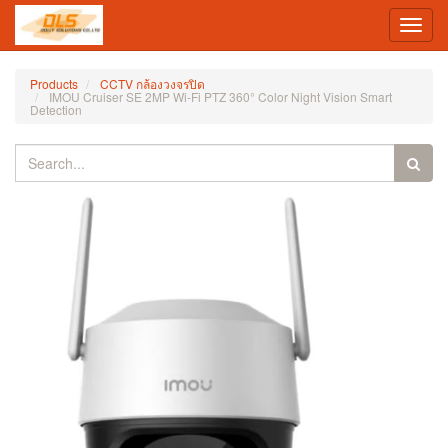
Toggl
navig
Products
CCTV กล้องวงจรปิด
IMOU Cruiser SE 2MP Wi-Fi PTZ 360° Color Night Vision Smart
Detection