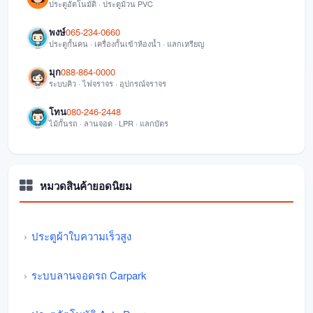
ประตูอัตโนมัติ · ประตูม้วน PVC
พงษ์
065-234-0660
ประตูกั้นคน · เครื่องกั้นเข้าห้องน้ำ · แลกเหรียญ
มุก
088-864-0000
ระบบคิว · ไฟจราจร · อุปกรณ์จราจร
โทน
080-246-2448
ไม้กั้นรถ · ลานจอด · LPR · แลกบัตร
หมวดสินค้ายอดนิยม
ประตูผ้าใบความเร็วสูง
ระบบลานจอดรถ Carpark