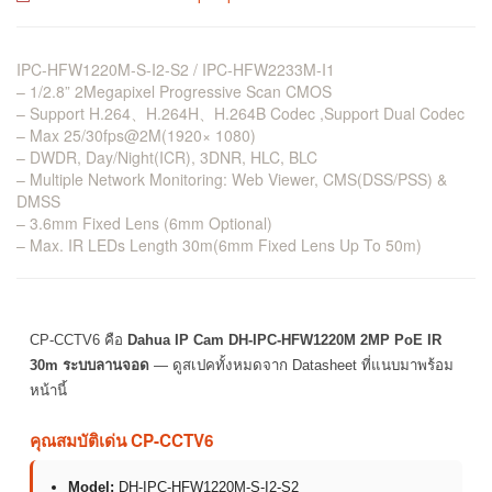
IPC-HFW1220M-S-I2-S2 / IPC-HFW2233M-I1
– 1/2.8” 2Megapixel Progressive Scan CMOS
– Support H.264、H.264H、H.264B Codec ,Support Dual Codec
– Max 25/30fps@2M(1920× 1080)
– DWDR, Day/Night(ICR), 3DNR, HLC, BLC
– Multiple Network Monitoring: Web Viewer, CMS(DSS/PSS) &
DMSS
– 3.6mm Fixed Lens (6mm Optional)
– Max. IR LEDs Length 30m(6mm Fixed Lens Up To 50m)
CP-CCTV6 คือ
Dahua IP Cam DH-IPC-HFW1220M 2MP PoE IR
30m ระบบลานจอด
— ดูสเปคทั้งหมดจาก Datasheet ที่แนบมาพร้อม
หน้านี้
คุณสมบัติเด่น CP-CCTV6
Model:
DH-IPC-HFW1220M-S-I2-S2