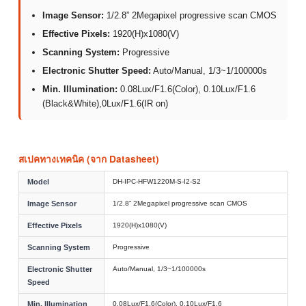
Image Sensor:
1/2.8” 2Megapixel progressive scan CMOS
Effective Pixels:
1920(H)x1080(V)
Scanning System:
Progressive
Electronic Shutter Speed:
Auto/Manual, 1/3~1/100000s
Min. Illumination:
0.08Lux/F1.6(Color), 0.10Lux/F1.6
(Black&White),0Lux/F1.6(IR on)
สเปคทางเทคนิค (จาก Datasheet)
Model
DH-IPC-HFW1220M-S-I2-S2
Image Sensor
1/2.8” 2Megapixel progressive scan CMOS
Effective Pixels
1920(H)x1080(V)
Scanning System
Progressive
Electronic Shutter
Auto/Manual, 1/3~1/100000s
Speed
Min. Illumination
0.08Lux/F1.6(Color), 0.10Lux/F1.6