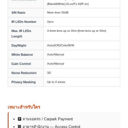
(Black&White),0Lux/F1.6(IR on)
S/N Ratio
More than 56dB
IR LEDs Number
2pcs
Max. IR LEDs
3.6mm lens up to 30m (6mm lens up to 50m)
Length
Day/Night
Auto(ICR)/Color/B/W
White Balance
Auto/Manual
Gain Control
Auto/Manual
Noise Reduction
3D
Privacy Masking
Up to 4 areas
เหมาะสำหรับใคร
🅿 ลานจอดรถ / Carpark Payment
🏢 อาคารสำนักงาน — Access Control