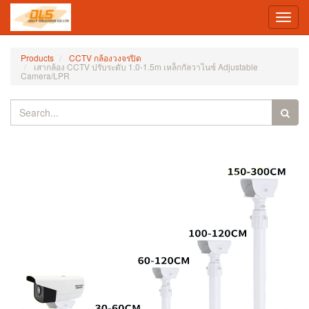
Toggl
navig
Products
CCTV กล้องวงจรปิด
เสากล้อง CCTV ปรับระดับ 1.0-1.5m เหล็กกัลวาไนซ์ Adjustable
Camera/LPR