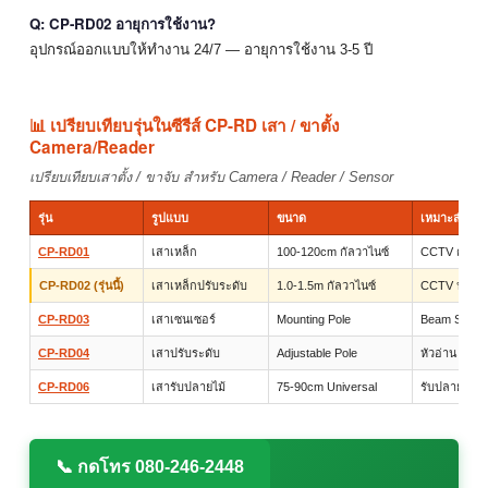
Q: CP-RD02 อายุการใช้งาน?
อุปกรณ์ออกแบบให้ทำงาน 24/7 — อายุการใช้งาน 3-5 ปี
📊 เปรียบเทียบรุ่นในซีรีส์ CP-RD เสา / ขาตั้ง
Camera/Reader
เปรียบเทียบเสาตั้ง / ขาจับ สำหรับ Camera / Reader / Sensor
รุ่น
รูปแบบ
ขนาด
เหมาะสำหรั
CP-RD01
เสาเหล็ก
100-120cm กัลวาไนซ์
CCTV ตั้งพื้น
CP-RD02 (รุ่นนี้)
เสาเหล็กปรับระดับ
1.0-1.5m กัลวาไนซ์
CCTV ปรับสูง
CP-RD03
เสาเซนเซอร์
Mounting Pole
Beam Sensor
CP-RD04
เสาปรับระดับ
Adjustable Pole
หัวอ่าน / กล
CP-RD06
เสารับปลายไม้
75-90cm Universal
รับปลายไม้กั
📞 กดโทร 080-246-2448