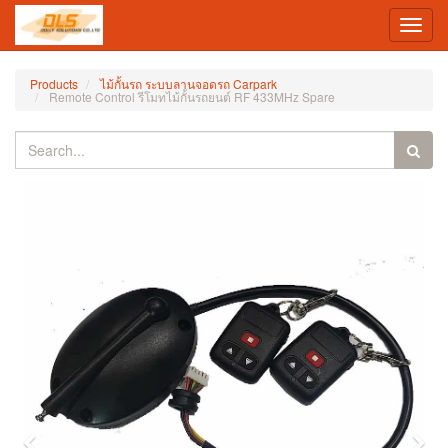
Toggl
navig
Products
ไม้กั้นรถ ระบบลานจอดรถ Carpark
Remote Control รีโมทไม้กั้นรถยนต์ RF 433MHz Spare
Previous
Nex