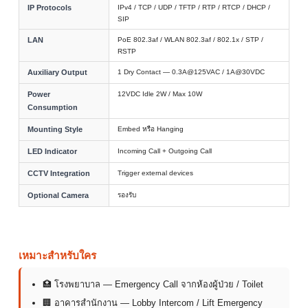
IP Protocols
IPv4 / TCP / UDP / TFTP / RTP / RTCP / DHCP /
SIP
LAN
PoE 802.3af / WLAN 802.3af / 802.1x / STP /
RSTP
Auxiliary Output
1 Dry Contact — 0.3A@125VAC / 1A@30VDC
Power
12VDC Idle 2W / Max 10W
Consumption
Mounting Style
Embed หรือ Hanging
LED Indicator
Incoming Call + Outgoing Call
CCTV Integration
Trigger external devices
Optional Camera
รองรับ
เหมาะสำหรับใคร
🏥 โรงพยาบาล — Emergency Call จากห้องผู้ป่วย / Toilet
🏢 อาคารสำนักงาน — Lobby Intercom / Lift Emergency