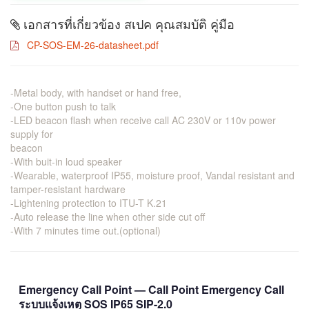
เอกสารที่เกี่ยวข้อง สเปค คุณสมบัติ คู่มือ
CP-SOS-EM-26-datasheet.pdf
-Metal body, with handset or hand free,
-One button push to talk
-LED beacon flash when receive call AC 230V or 110v power
supply for
beacon
-With buit-in loud speaker
-Wearable, waterproof IP55, moisture proof, Vandal resistant and
tamper-resistant hardware
-Lightening protection to ITU-T K.21
-Auto release the line when other side cut off
-With 7 minutes time out.(optional)
Emergency Call Point — Call Point Emergency Call
ระบบแจ้งเหตุ SOS IP65 SIP-2.0