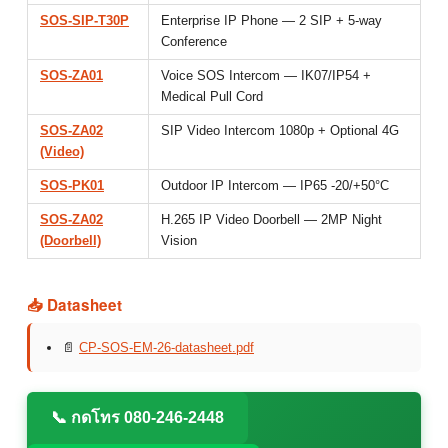
SOS-SIP-T30P
Enterprise IP Phone — 2 SIP + 5-way
Conference
SOS-ZA01
Voice SOS Intercom — IK07/IP54 +
Medical Pull Cord
SOS-ZA02
SIP Video Intercom 1080p + Optional 4G
(Video)
SOS-PK01
Outdoor IP Intercom — IP65 -20/+50°C
SOS-ZA02
H.265 IP Video Doorbell — 2MP Night
(Doorbell)
Vision
📥 Datasheet
📄
CP-SOS-EM-26-datasheet.pdf
📞 กดโทร 080-246-2448