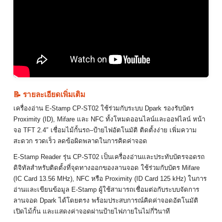
📝 รายละเอียดเพิ่มเติม
เครื่องอ่าน E‑Stamp CP‑ST02 ใช้ร่วมกับระบบ Dpark รองรับบัตร
Proximity (ID), Mifare และ NFC ทั้งโหมดออนไลน์และออฟไลน์ หน้า
จอ TFT 2.4″ เชื่อมไม้กั้นรถ–ป้ายไฟอัตโนมัติ ติดตั้งง่าย เพิ่มความ
สะดวก รวดเร็ว ลดข้อผิดพลาดในการคิดค่าจอด
E‑Stamp Reader รุ่น CP‑ST02 เป็นเครื่องอ่านและประทับบัตรจอดรถ
ดิจิทัลสำหรับติดตั้งที่จุดทางออกของลานจอด ใช้ร่วมกับบัตร Mifare
(IC Card 13.56 MHz), NFC หรือ Proximity (ID Card 125 kHz) ในการ
อ่านและเขียนข้อมูล E‑Stamp ผู้ใช้สามารถเชื่อมต่อกับระบบจัดการ
ลานจอด Dpark ได้โดยตรง พร้อมประสบการณ์คิดค่าจอดอัตโนมัติ
เปิดไม้กั้น และแสดงค่าจอดผ่านป้ายไฟภายในไม่กี่วินาที