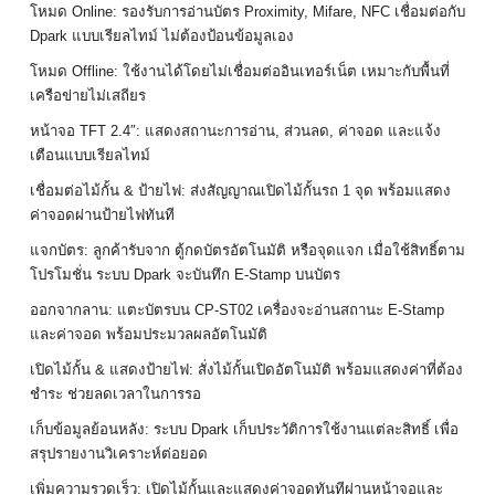
โหมด Online: รองรับการอ่านบัตร Proximity, Mifare, NFC เชื่อมต่อกับ
Dpark แบบเรียลไทม์ ไม่ต้องป้อนข้อมูลเอง
โหมด Offline: ใช้งานได้โดยไม่เชื่อมต่ออินเทอร์เน็ต เหมาะกับพื้นที่
เครือข่ายไม่เสถียร
หน้าจอ TFT 2.4″: แสดงสถานะการอ่าน, ส่วนลด, ค่าจอด และแจ้ง
เตือนแบบเรียลไทม์
เชื่อมต่อไม้กั้น & ป้ายไฟ: ส่งสัญญาณเปิดไม้กั้นรถ 1 จุด พร้อมแสดง
ค่าจอดผ่านป้ายไฟทันที
แจกบัตร: ลูกค้ารับจาก ตู้กดบัตรอัตโนมัติ หรือจุดแจก เมื่อใช้สิทธิ์ตาม
โปรโมชั่น ระบบ Dpark จะบันทึก E‑Stamp บนบัตร
ออกจากลาน: แตะบัตรบน CP‑ST02 เครื่องจะอ่านสถานะ E‑Stamp
และค่าจอด พร้อมประมวลผลอัตโนมัติ
เปิดไม้กั้น & แสดงป้ายไฟ: สั่งไม้กั้นเปิดอัตโนมัติ พร้อมแสดงค่าที่ต้อง
ชำระ ช่วยลดเวลาในการรอ
เก็บข้อมูลย้อนหลัง: ระบบ Dpark เก็บประวัติการใช้งานแต่ละสิทธิ์ เพื่อ
สรุปรายงานวิเคราะห์ต่อยอด
เพิ่มความรวดเร็ว: เปิดไม้กั้นและแสดงค่าจอดทันทีผ่านหน้าจอและ