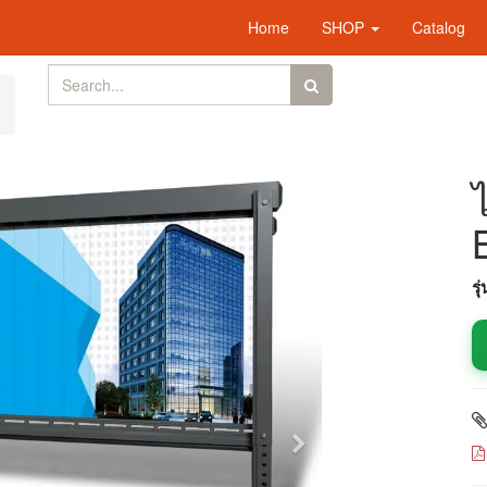
Home
SHOP
Catalog
รุ
Next