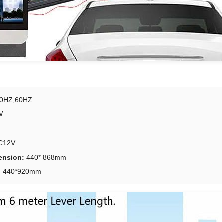
0HZ,60HZ
W
C12V
ension:
440* 868mm
n 440*920mm