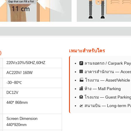
เหมาะสำหรับใคร
)
220V±10%/50HZ,60HZ
🅿 ลานจอดรถ / Carpark Pa
🏢 อาคารสำนักงาน — Acces
AC220V/ 160W
🏭 โรงงาน — Asset/Vehicl
-30~80℃
🏬 ห้าง — Mall Parking
DC12V
🏨 โรงแรม — Guest Parkin
440* 868mm
🛫 สนามบิน — Long-term P
Screen Dimension
440*920mm