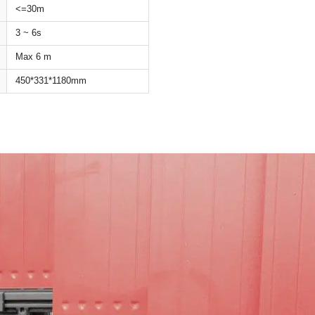
<=30m
3 ~ 6s
Max 6 m
450*331*1180mm