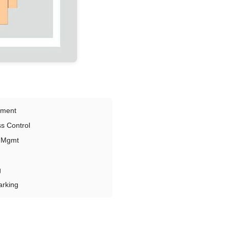
yment
s Control
e Mgmt
g
arking