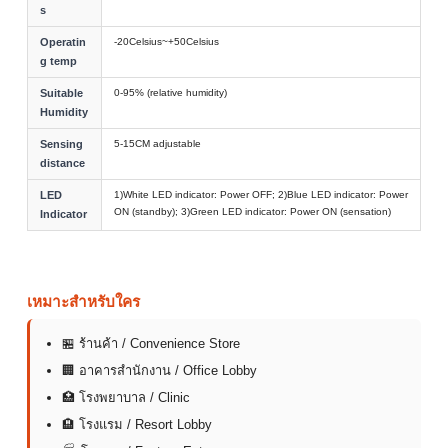
s
Operatin
-20Celsius~+50Celsius
g temp
Suitable
0-95% (relative humidity)
Humidity
Sensing
5-15CM adjustable
distance
LED
1)White LED indicator: Power OFF; 2)Blue LED indicator: Power
ON (standby); 3)Green LED indicator: Power ON (sensation)
Indicator
เหมาะสำหรับใคร
🏪 ร้านค้า / Convenience Store
🏢 อาคารสำนักงาน / Office Lobby
🏥 โรงพยาบาล / Clinic
🏨 โรงแรม / Resort Lobby