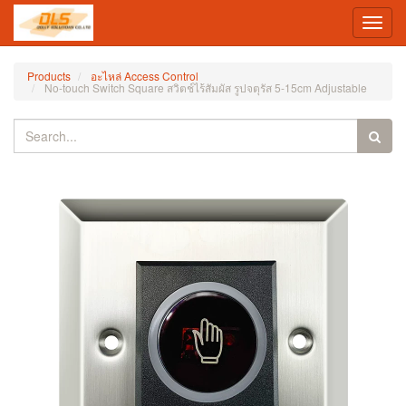
Toggl
navig
Products
อะไหล่ Access Control
No-touch Switch Square สวิตช์ไร้สัมผัส รูปจตุรัส 5-15cm Adjustable