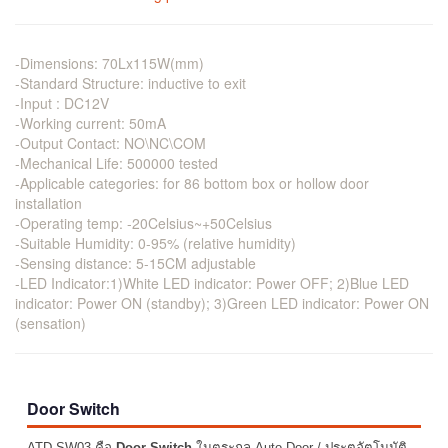
-Dimensions: 70Lx115W(mm)
-Standard Structure: inductive to exit
-Input : DC12V
-Working current: 50mA
-Output Contact: NO\NC\COM
-Mechanical Life: 500000 tested
-Applicable categories: for 86 bottom box or hollow door
installation
-Operating temp: -20Celsius~+50Celsius
-Suitable Humidity: 0-95% (relative humidity)
-Sensing distance: 5-15CM adjustable
-LED Indicator:1)White LED indicator: Power OFF; 2)Blue LED
indicator: Power ON (standby); 3)Green LED indicator: Power ON
(sensation)
Door Switch
ATD-SW03 คือ
Door Switch
ในตระกูล Auto Door / ประตูอัตโนมัติ