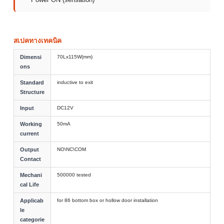
สเปคทางเทคนิค
Dimensi
70Lx115W(mm)
ons
Standard
inductive to exit
Structure
Input
DC12V
Working
50mA
current
Output
NO\NC\COM
Contact
Mechani
500000 tested
cal Life
Applicab
for 86 bottom box or hollow door installation
le
categorie