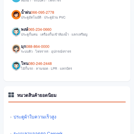
ห้องน้ำ · ระบบคิว · ไฟจราจร
น้ำฝน
066-095-2778
ประตูอัตโนมัติ · ประตูม้วน PVC
พงษ์
065-234-0660
ประตูกั้นคน · เครื่องกั้นเข้าห้องน้ำ · แลกเหรียญ
มุก
088-864-0000
ระบบคิว · ไฟจราจร · อุปกรณ์จราจร
โทน
080-246-2448
ไม้กั้นรถ · ลานจอด · LPR · แลกบัตร
หมวดสินค้ายอดนิยม
ประตูผ้าใบความเร็วสูง
ระบบลานจอดรถ Carpark