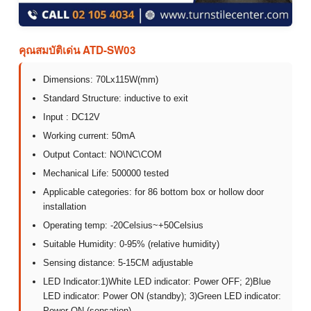
คุณสมบัติเด่น ATD-SW03
Dimensions: 70Lx115W(mm)
Standard Structure: inductive to exit
Input : DC12V
Working current: 50mA
Output Contact: NO\NC\COM
Mechanical Life: 500000 tested
Applicable categories: for 86 bottom box or hollow door
installation
Operating temp: -20Celsius~+50Celsius
Suitable Humidity: 0-95% (relative humidity)
Sensing distance: 5-15CM adjustable
LED Indicator:1)White LED indicator: Power OFF; 2)Blue
LED indicator: Power ON (standby); 3)Green LED indicator:
Power ON (sensation)