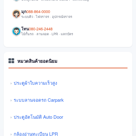
มุก
088-864-0000
ระบบคิว · ไฟจราจร · อุปกรณ์จราจร
โทน
080-246-2448
ไม้กั้นรถ · ลานจอด · LPR · แลกบัตร
หมวดสินค้ายอดนิยม
ประตูผ้าใบความเร็วสูง
ระบบลานจอดรถ Carpark
ประตูอัตโนมัติ Auto Door
กล้องอ่านทะเบียน LPR