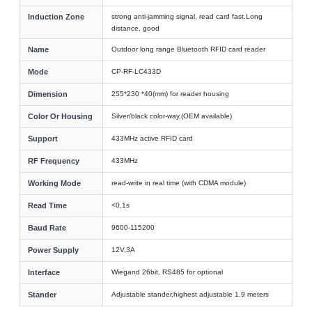
Induction Zone
strong anti-jamming signal, read card fast.Long
distance, good
Name
Outdoor long range Bluetooth RFID card reader
Mode
CP-RF-LC433D
Dimension
255*230 *40(mm) for reader housing
Color Or Housing
Silver/black color-way,(OEM available)
Support
433MHz active RFID card
RF Frequency
433MHz
Working Mode
read-write in real time (with CDMA module)
Read Time
<0.1s
Baud Rate
9600-115200
Power Supply
12V,3A
Interface
Wiegand 26bit, RS485 for optional
Stander
Adjustable stander,highest adjustable 1.9 meters