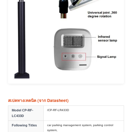
สเปคทางเทคนิค (จาก Datasheet)
Model CP-RF-
/CP-RF-LR433D
LC433D
Following Titles
car parking management system, parking control
system,