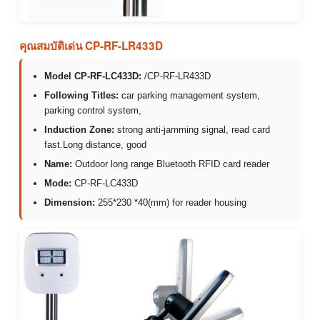
คุณสมบัติเด่น CP-RF-LR433D
Model CP-RF-LC433D:
/CP-RF-LR433D
Following Titles:
car parking management system,
parking control system,
Induction Zone:
strong anti-jamming signal, read card
fast.Long distance, good
Name:
Outdoor long range Bluetooth RFID card reader
Mode:
CP-RF-LC433D
Dimension:
255*230 *40(mm) for reader housing