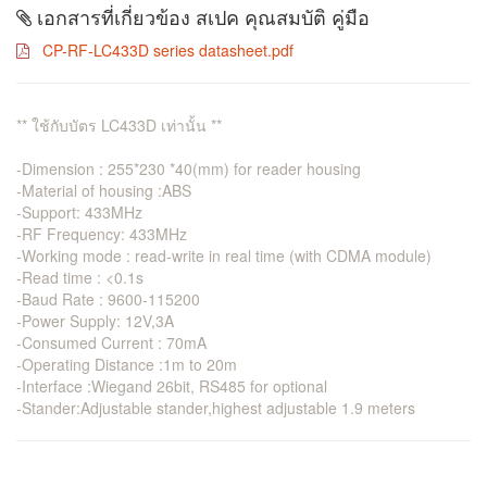
เอกสารที่เกี่ยวข้อง สเปค คุณสมบัติ คู่มือ
CP-RF-LC433D series datasheet.pdf
** ใช้กับบัตร LC433D เท่านั้น **
-Dimension : 255*230 *40(mm) for reader housing
-Material of housing :ABS
-Support: 433MHz
-RF Frequency: 433MHz
-Working mode : read-write in real time (with CDMA module)
-Read time : <0.1s
-Baud Rate : 9600-115200
-Power Supply: 12V,3A
-Consumed Current : 70mA
-Operating Distance :1m to 20m
-Interface :Wiegand 26bit, RS485 for optional
-Stander:Adjustable stander,highest adjustable 1.9 meters