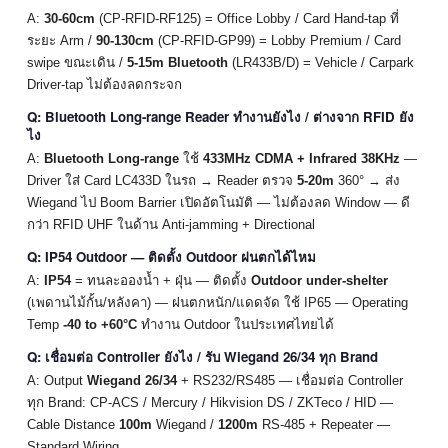
A:
30-60cm
(CP-RFID-RF125) = Office Lobby / Card Hand-tap ที่
ระยะ Arm /
90-130cm
(CP-RFID-GP99) = Lobby Premium / Card
swipe ขณะเดิน /
5-15m Bluetooth
(LR433B/D) = Vehicle / Carpark
Driver-tap ไม่ต้องลดกระจก
Q: Bluetooth Long-range Reader ทำงานยังไง / ต่างจาก RFID ยัง
ไง
A:
Bluetooth Long-range
ใช้
433MHz CDMA + Infrared 38KHz
—
Driver ใส่ Card LC433D ในรถ → Reader ตรวจ
5-20m
360° → ส่ง
Wiegand ไป Boom Barrier เปิดอัตโนมัติ — ไม่ต้องลด Window — ดี
กว่า RFID UHF ในด้าน Anti-jamming + Directional
Q: IP54 Outdoor — ติดตั้ง Outdoor ฝนตกได้ไหม
A:
IP54
= ทนละอองน้ำ + ฝุ่น — ติดตั้ง
Outdoor under-shelter
(เพดานไม้กั้น/หลังคา) — ฝนตกหนัก/แดดจัด ใช้ IP65 — Operating
Temp
-40 to +60°C
ทำงาน Outdoor ในประเทศไทยได้
Q: เชื่อมต่อ Controller ยังไง / รับ Wiegand 26/34 ทุก Brand
A: Output
Wiegand 26/34
+ RS232/RS485 — เชื่อมต่อ Controller
ทุก Brand: CP-ACS / Mercury / Hikvision DS / ZKTeco / HID —
Cable Distance
100m
Wiegand /
1200m
RS-485 + Repeater —
Standard Wiring