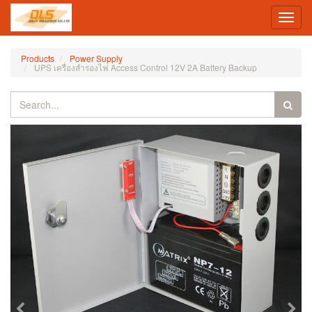
Toggl
navig
Products
Power Supply
UPS เครื่องสำรองไฟ Access Control 12V 2A Battery Backup
Previous
Nex