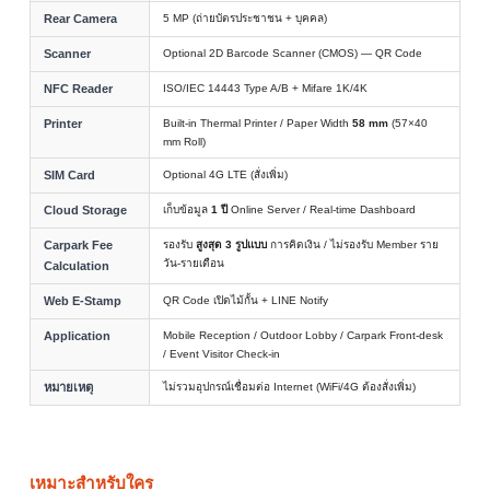
Rear Camera
5 MP (ถ่ายบัตรประชาชน + บุคคล)
Scanner
Optional 2D Barcode Scanner (CMOS) — QR Code
NFC Reader
ISO/IEC 14443 Type A/B + Mifare 1K/4K
Printer
Built-in Thermal Printer / Paper Width
58 mm
(57×40
mm Roll)
SIM Card
Optional 4G LTE (สั่งเพิ่ม)
Cloud Storage
เก็บข้อมูล
1 ปี
Online Server / Real-time Dashboard
Carpark Fee
รองรับ
สูงสุด 3 รูปแบบ
การคิดเงิน / ไม่รองรับ Member ราย
วัน-รายเดือน
Calculation
Web E-Stamp
QR Code เปิดไม้กั้น + LINE Notify
Application
Mobile Reception / Outdoor Lobby / Carpark Front-desk
/ Event Visitor Check-in
หมายเหตุ
ไม่รวมอุปกรณ์เชื่อมต่อ Internet (WiFi/4G ต้องสั่งเพิ่ม)
เหมาะสำหรับใคร