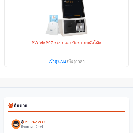
SW-VMS07:ระบบแลกบัตร แบบตั้งโต๊ะ
เข้าสู่ระบบ
เพื่อดูราคา
ทีมขาย
อุ๊
062-242-2000
ป้อมยาม · ห้องน้ำ