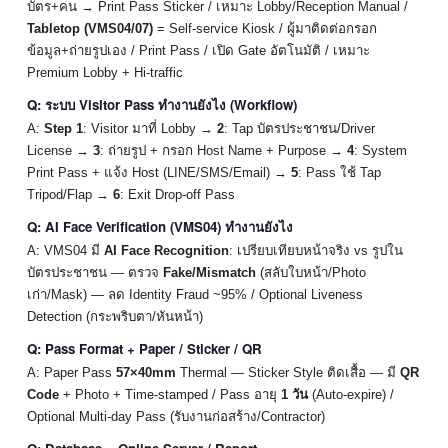
บัตร+คน → Print Pass Sticker / เหมาะ Lobby/Reception Manual /
Tabletop (VMS04/07)
= Self-service Kiosk / ผู้มาติดต่อกรอก
ข้อมูล+ถ่ายรูปเอง / Print Pass / เปิด Gate อัตโนมัติ / เหมาะ
Premium Lobby + Hi-traffic
Q: ระบบ Visitor Pass ทำงานยังไง (Workflow)
A:
Step 1
: Visitor มาที่ Lobby →
2
: Tap บัตรประชาชน/Driver
License →
3
: ถ่ายรูป + กรอก Host Name + Purpose →
4
: System
Print Pass + แจ้ง Host (LINE/SMS/Email) →
5
: Pass ใช้ Tap
Tripod/Flap →
6
: Exit Drop-off Pass
Q: AI Face Verification (VMS04) ทำงานยังไง
A: VMS04 มี
AI Face Recognition
: เปรียบเทียบหน้าจริง vs รูปใน
บัตรประชาชน — ตรวจ
Fake/Mismatch
(สลับใบหน้า/Photo
เก่า/Mask) — ลด Identity Fraud ~95% / Optional Liveness
Detection (กระพริบตา/หันหน้า)
Q: Pass Format + Paper / Sticker / QR
A: Paper Pass
57×40mm
Thermal — Sticker Style ติดเสื้อ — มี
QR
Code
+ Photo + Time-stamped / Pass อายุ
1 วัน
(Auto-expire) /
Optional Multi-day Pass (รับงานก่อสร้าง/Contractor)