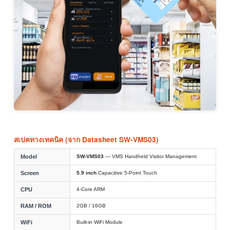
สเปคทางเทคนิค (จาก Datasheet SW-VMS03)
Model
SW-VMS03
— VMS Handheld Visitor Management
Screen
5.9 inch
Capacitive 5-Point Touch
CPU
4-Core ARM
RAM / ROM
2GB / 16GB
WiFi
Built-in WiFi Module