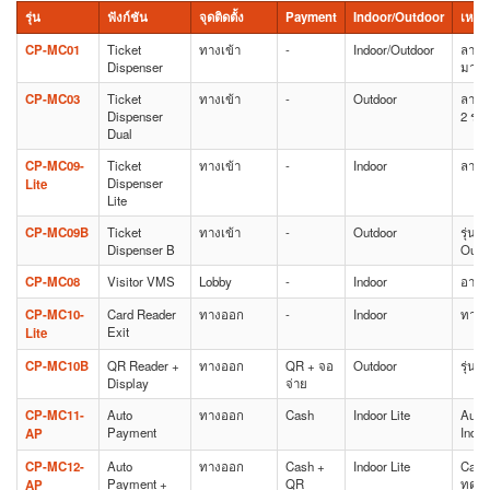
รุ่น
ฟังก์ชัน
จุดติดตั้ง
Payment
Indoor/Outdoor
เหมา
CP-MC01
Ticket
ทางเข้า
-
Indoor/Outdoor
ลาน
Dispenser
มาตร
CP-MC03
Ticket
ทางเข้า
-
Outdoor
ลานจ
Dispenser
2 ระด
Dual
CP-MC09-
Ticket
ทางเข้า
-
Indoor
ลานจ
Dispenser
Lite
Lite
CP-MC09B
Ticket
ทางเข้า
-
Outdoor
รุ่นให
Dispenser B
Outd
CP-MC08
Visitor VMS
Lobby
-
Indoor
อาค
CP-MC10-
Card Reader
ทางออก
-
Indoor
ทางอ
Exit
Lite
CP-MC10B
QR Reader +
ทางออก
QR + จอ
Outdoor
รุ่นใ
Display
จ่าย
CP-MC11-
Auto
ทางออก
Cash
Indoor Lite
Auto
Payment
Indoo
AP
CP-MC12-
Auto
ทางออก
Cash +
Indoor Lite
Cas
Payment +
QR
ทดแ
AP