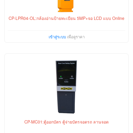
CP-LPR04-OL:กล้องอ่านป้ายทะเบียน 5MP+จอ LCD แบบ Online
เข้าสู่ระบบ
เพื่อดูราคา
CP-MC01:ตู้ออกบัตร ตู้จ่ายบัตรจอดรถ ลานจอด