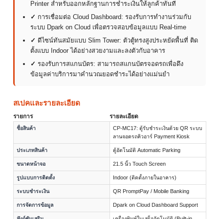
Printer สำหรับออกหลักฐานการชำระเงินให้ลูกค้าทันที
✓
การเชื่อมต่อ Cloud Dashboard: รองรับการทำงานร่วมกับ
ระบบ Dpark on Cloud เพื่อตรวจสอบข้อมูลแบบ Real-time
✓
ดีไซน์ทันสมัยแบบ Slim Tower: ตัวตู้ทรงสูงประหยัดพื้นที่ ติด
ตั้งแบบ Indoor ได้อย่างสวยงามและลงตัวกับอาคาร
✓
รองรับการสแกนบัตร: สามารถสแกนบัตรจอดรถเพื่อดึง
ข้อมูลค่าบริการมาคำนวณยอดชำระได้อย่างแม่นยำ
สเปคและรายละเอียด
รายการ
รายละเอียด
ชื่อสินค้า
CP-MC17: ตู้รับชำระเงินด้วย QR ระบบ
ลานจอดรถคิวอาร์ Payment Kiosk
ประเภทสินค้า
ตู้อัตโนมัติ Automatic Parking
ขนาดหน้าจอ
21.5 นิ้ว Touch Screen
รูปแบบการติดตั้ง
Indoor (ติดตั้งภายในอาคาร)
ระบบชำระเงิน
QR PromptPay / Mobile Banking
การจัดการข้อมูล
Dpark on Cloud Dashboard Support
ฟังก์ชันเสริม
เครื่องพิมพ์ใบเสร็จอัตโนมัติ (Built-in