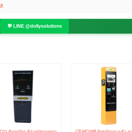
df
💬 LINE @dollysolutions
01:ตู้ออกบัตร ตู้จ่ายบัตรจอดรถ
CP-MC09B:ตู้กดบัตรทางเข้า 