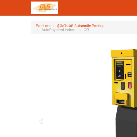
Products
ตู้อัตโนมัติ Automatic Parking
AutoPayment Indoor-Lite-QR
Previous