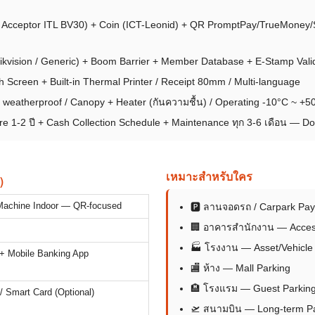
l Acceptor ITL BV30) + Coin (ICT-Leonid) + QR PromptPay/TrueMoney/
vision / Generic) + Boom Barrier + Member Database + E-Stamp Vali
 Screen + Built-in Thermal Printer / Receipt 80mm / Multi-language
 weatherproof / Canopy + Heater (กันความชื้น) / Operating -10°C ~ +5
 1-2 ปี + Cash Collection Schedule + Maintenance ทุก 3-6 เดือน — Dol
เหมาะสำหรับใคร
)
Machine Indoor — QR-focused
🅿 ลานจอดรถ / Carpark Pa
🏢 อาคารสำนักงาน — Acces
🏭 โรงงาน — Asset/Vehicl
 Mobile Banking App
🏬 ห้าง — Mall Parking
🏨 โรงแรม — Guest Parkin
 / Smart Card (Optional)
🛫 สนามบิน — Long-term P