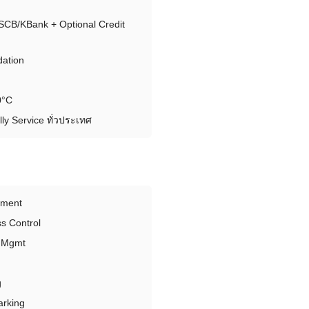
SCB/KBank + Optional Credit
dation
0°C
ly Service ทั่วประเทศ
yment
s Control
e Mgmt
g
arking