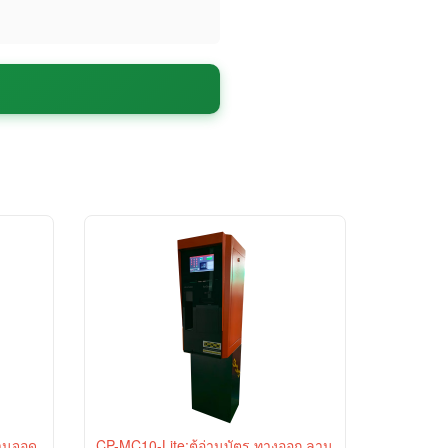
ลานจอด
CP-MC10-Lite:ตู้อ่านบัตร ทางออก ลาน