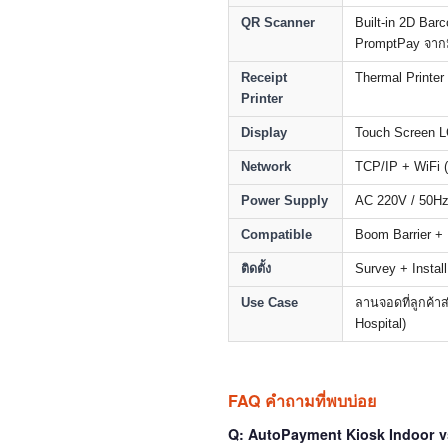
QR Scanner
Built-in 2D Ba
PromptPay จากมื
Receipt
Thermal Printe
Printer
Display
Touch Screen 
Network
TCP/IP + WiFi (
Power Supply
AC 220V / 50H
Compatible
Boom Barrier +
ติดตั้ง
Survey + Install
Use Case
ลานจอดที่ลูกค้าส
Hospital)
FAQ คำถามที่พบบ่อย
Q: AutoPayment Kiosk Indoor 