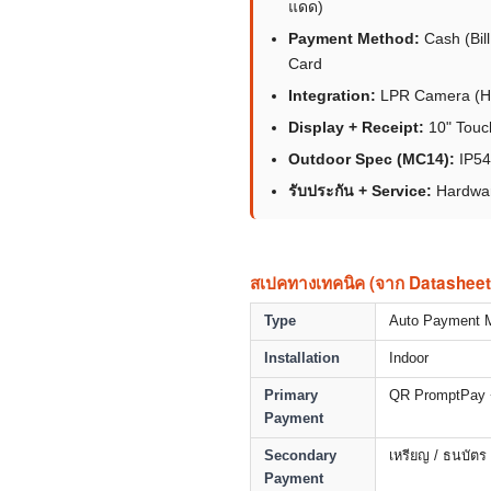
แดด)
Payment Method:
Cash (Bil
Card
Integration:
LPR Camera (Hik
Display + Receipt:
10" Touch
Outdoor Spec (MC14):
IP54
รับประกัน + Service:
Hardware
สเปคทางเทคนิค (จาก Datasheet
Type
Auto Payment 
Installation
Indoor
Primary
QR PromptPay +
Payment
Secondary
เหรียญ / ธนบัตร
Payment