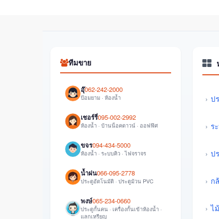
ทีมขาย
อุ๊
062-242-2000
ป้อมยาม · ห้องน้ำ
ปร
เชอร์รี่
095-002-2992
ระ
ห้องน้ำ · บ้านน็อคดาวน์ · ออฟฟิศ
ขจร
094-434-5000
ปร
ห้องน้ำ · ระบบคิว · ไฟจราจร
น้ำฝน
066-095-2778
กล
ประตูอัตโนมัติ · ประตูม้วน PVC
พงษ์
065-234-0660
ไม
ประตูกั้นคน · เครื่องกั้นเข้าห้องน้ำ ·
แลกเหรียญ