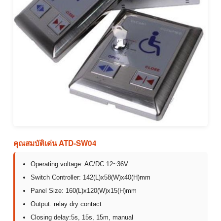
คุณสมบัติเด่น ATD-SW04
Operating voltage: AC/DC 12~36V
Switch Controller: 142(L)x58(W)x40(H)mm
Panel Size: 160(L)x120(W)x15(H)mm
Output: relay dry contact
Closing delay:5s, 15s, 15m, manual