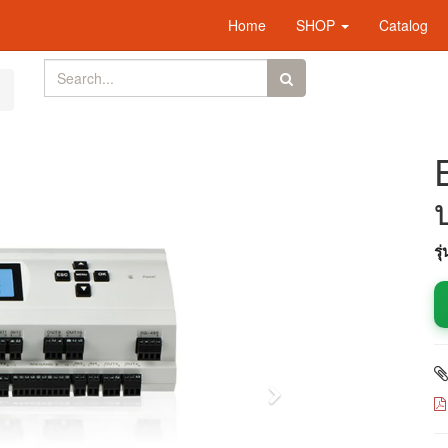
Home
SHOP
Catalog
รุ
Next