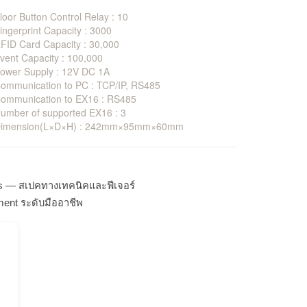
loor Button Control Relay : 10
ingerprint Capacity : 3000
FID Card Capacity : 30,000
vent Capacity : 100,000
ower Supply : 12V DC 1A
ommunication to PC : TCP/IP, RS485
Communication to EX16 : RS485
umber of supported EX16 : 3
Dimension(L×D×H) : 242mm×95mm×60mm
ns — สเปคทางเทคนิคและฟีเจอร์
ment ระดับมืออาชีพ