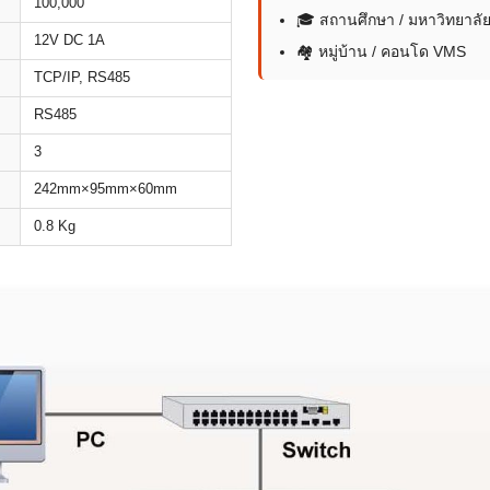
100,000
🎓 สถานศึกษา / มหาวิทยาลั
12V DC 1A
🏘 หมู่บ้าน / คอนโด VMS
TCP/IP, RS485
RS485
3
242mm×95mm×60mm
0.8 Kg