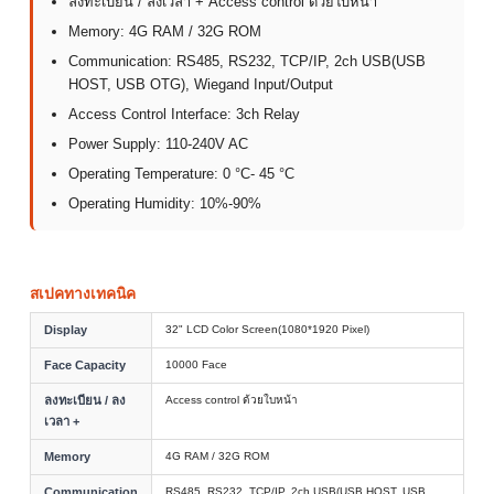
ลงทะเบียน / ลงเวลา + Access control ด้วยใบหน้า
Memory: 4G RAM / 32G ROM
Communication: RS485, RS232, TCP/IP, 2ch USB(USB
HOST, USB OTG), Wiegand Input/Output
Access Control Interface: 3ch Relay
Power Supply: 110-240V AC
Operating Temperature: 0 °C- 45 °C
Operating Humidity: 10%-90%
สเปคทางเทคนิค
Display
32" LCD Color Screen(1080*1920 Pixel)
Face Capacity
10000 Face
ลงทะเบียน / ลง
Access control ด้วยใบหน้า
เวลา +
Memory
4G RAM / 32G ROM
Communication
RS485, RS232, TCP/IP, 2ch USB(USB HOST, USB