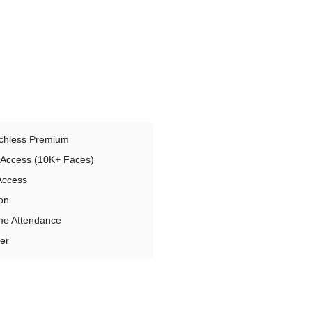
chless Premium
Access (10K+ Faces)
Access
on
me Attendance
ier