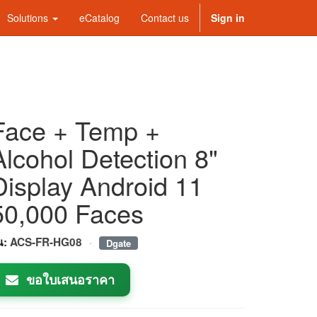
Solutions
eCatalog
Contact us
Sign in
Face + Temp +
Alcohol Detection 8"
Display Android 11
50,000 Faces
·
่น:
ACS-FR-HG08
Dgate
ขอใบเสนอราคา