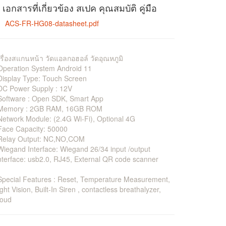
เอกสารที่เกี่ยวข้อง สเปค คุณสมบัติ คู่มือ
ACS-FR-HG08-datasheet.pdf
รื่องสแกนหน้า วัดแอลกอฮอล์ วัดอุณหภูมิ
Operation System Android 11
Display Type: Touch Screen
DC Power Supply : 12V
Software : Open SDK, Smart App
 Memory : 2GB RAM, 16GB ROM
Network Module: (2.4G Wi-Fi), Optional 4G
Face Capacity: 50000
 Relay Output: NC,NO,COM
Wiegand Interface: Wiegand 26/34 input /output
nterface: usb2.0, RJ45, External QR code scanner
Special Features : Reset, Temperature Measurement,
ght Vision, Built-In Siren , contactless breathalyzer,
loud