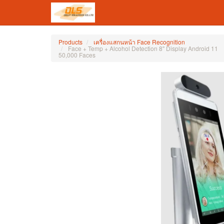
Products
เครื่องแสกนหน้า Face Recognition
Face + Temp + Alcohol Detection 8" Display Android 11
50,000 Faces