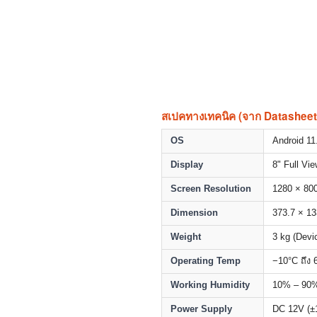
สเปคทางเทคนิค (จาก Datasheet
OS
Android 11
Display
8" Full Vi
Screen Resolution
1280 × 80
Dimension
373.7 × 1
Weight
3 kg (Devi
Operating Temp
−10°C ถึง 
Working Humidity
10% – 90
Power Supply
DC 12V (±