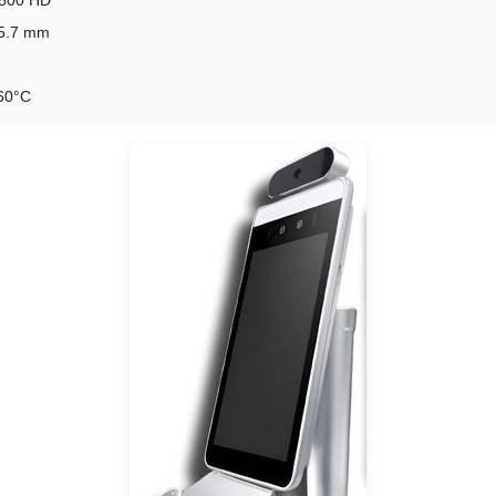
85.7 mm
60°C