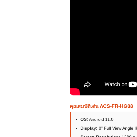
คุณสมบัติเด่น ACS-FR-HG08
OS:
Android 11.0
Display:
8" Full View Angle
Screen Resolution:
1280 × 