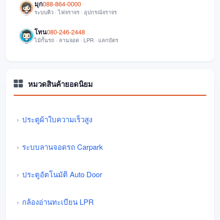
มุก
088-864-0000
ระบบคิว · ไฟจราจร · อุปกรณ์จราจร
โทน
080-246-2448
ไม้กั้นรถ · ลานจอด · LPR · แลกบัตร
หมวดสินค้ายอดนิยม
ประตูผ้าใบความเร็วสูง
ระบบลานจอดรถ Carpark
ประตูอัตโนมัติ Auto Door
กล้องอ่านทะเบียน LPR