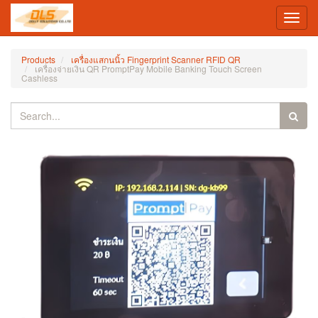
Toggl
navig
Products
เครื่องแสกนนิ้ว Fingerprint Scanner RFID QR
เครื่องจ่ายเงิน QR PromptPay Mobile Banking Touch Screen
Cashless