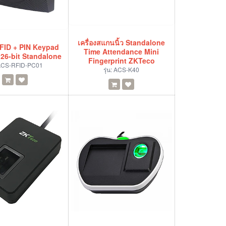
เครื่องสแกนนิ้ว Standalone
RFID + PIN Keypad
Time Attendance Mini
26-bit Standalone
Fingerprint ZKTeco
ACS-RFID-PC01
รุ่น:
ACS-K40