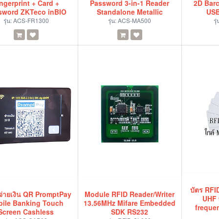
ngerprint + Card +
Password 3-in-1 Reader
2D Bar
sword ZKTeco inBIO
Standalone Metallic
USB
รุ่น:
ACS-FR1300
รุ่น:
ACS-MA500
รุ
บัตร RFI
งจ่ายเงิน QR PromptPay
Module RFID Reader/Writer
UHF 
ile Banking Touch
13.56MHz Mifare Embedded
freque
Screen Cashless
SDK RS232