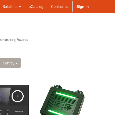
Solutions
eCatalog
Contact us
Sign in
วบคุมประตู Access
Sort by