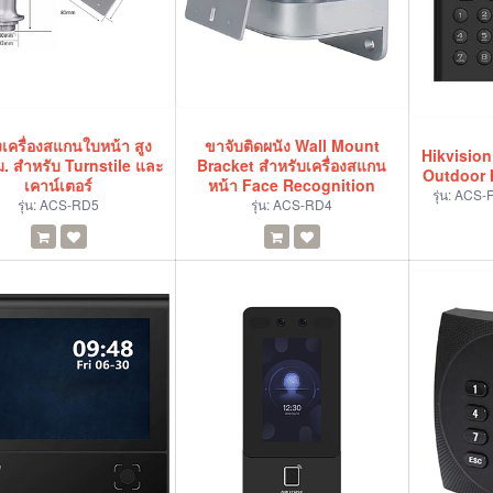
งเครื่องสแกนใบหน้า สูง
ขาจับติดผนัง Wall Mount
Hikvision
. สำหรับ Turnstile และ
Bracket สำหรับเครื่องสแกน
Outdoor 
เคาน์เตอร์
หน้า Face Recognition
รุ่น:
ACS-
รุ่น:
ACS-RD5
รุ่น:
ACS-RD4