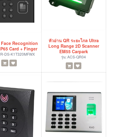
หัวอ่าน QR ระยะไกล Ultra
 Face Recognition
Long Range 2D Scanner
IP65 Card + Finger
EM55 Carpark
FR-DS-K1T320MFWX
รุ่น:
ACS-QR04