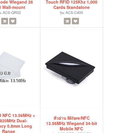
code Wiegand 26
Touch RFID 125Khz 1,000
 Wall-mount
Cards Standalone
่น:
ACS-QR02
รุ่น:
ACS-C400
D NFC 13.56MHz +
หัวอ่าน Mifare/NFC
920MHz Dual-
13.56MHz Wiegand 34-bit
ncy 0.8mm Long
Mobile NFC
Range