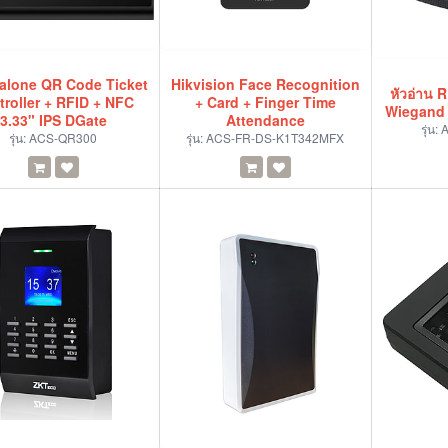
alone QR Code Ticket
Hikvision Face Recognition
หัวอ่าน 
troller + RFID + NFC
+ Card + Finger Time
Wiegand 
3.33" IPS DGate
Attendance
รุ่น:
รุ่น:
ACS-QR300
รุ่น:
ACS-FR-DS-K1T342MFX