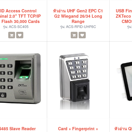
ID Access Control
หัวอ่าน UHF Gen2 EPC C1
USB Fin
inal 2.0" TFT TCP/IP
G2 Wiegand 26/34 Long
ZKTeco
 Flash 30,000 Cards
Range
CMOS
รุ่น:
ACS-SC405
รุ่น:
ACS-RFID-UHF6C
รุ่น
S485 Slave Reader
Card + Fingerprint +
หัวอ่าน 