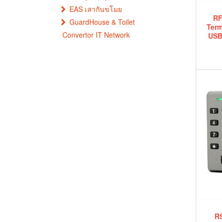
EAS เสากันขโมย
RF
GuardHouse & Toilet
Term
Convertor IT Network
USB
R