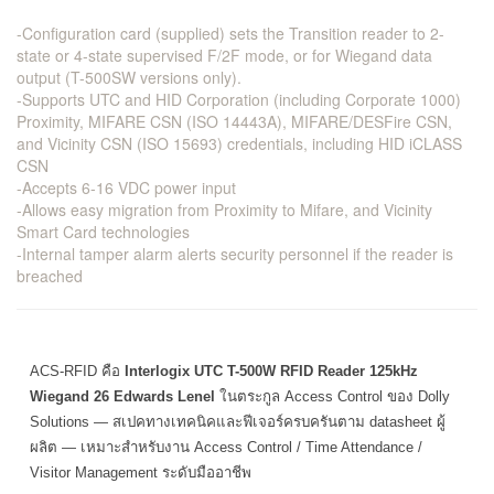
-Configuration card (supplied) sets the Transition reader to 2-
state or 4-state supervised F/2F mode, or for Wiegand data
output (T-500SW versions only).
-Supports UTC and HID Corporation (including Corporate 1000)
Proximity, MIFARE CSN (ISO 14443A), MIFARE/DESFire CSN,
and Vicinity CSN (ISO 15693) credentials, including HID iCLASS
CSN
-Accepts 6-16 VDC power input
-Allows easy migration from Proximity to Mifare, and Vicinity
Smart Card technologies
-Internal tamper alarm alerts security personnel if the reader is
breached
ACS-RFID คือ
Interlogix UTC T-500W RFID Reader 125kHz
Wiegand 26 Edwards Lenel
ในตระกูล Access Control ของ Dolly
Solutions — สเปคทางเทคนิคและฟีเจอร์ครบครันตาม datasheet ผู้
ผลิต — เหมาะสำหรับงาน Access Control / Time Attendance /
Visitor Management ระดับมืออาชีพ