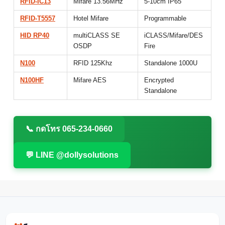
RFID-IC13
Mifare 13.56MHz
5-10cm IP65
RFID-T5557
Hotel Mifare
Programmable
HID RP40
multiCLASS SE
iCLASS/Mifare/DES
OSDP
Fire
N100
RFID 125Khz
Standalone 1000U
N100HF
Mifare AES
Encrypted
Standalone
📞 กดโทร 065-234-0660
💬 LINE @dollysolutions