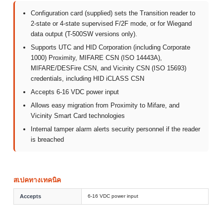
Configuration card (supplied) sets the Transition reader to
2-state or 4-state supervised F/2F mode, or for Wiegand
data output (T-500SW versions only).
Supports UTC and HID Corporation (including Corporate
1000) Proximity, MIFARE CSN (ISO 14443A),
MIFARE/DESFire CSN, and Vicinity CSN (ISO 15693)
credentials, including HID iCLASS CSN
Accepts 6-16 VDC power input
Allows easy migration from Proximity to Mifare, and
Vicinity Smart Card technologies
Internal tamper alarm alerts security personnel if the reader
is breached
สเปคทางเทคนิค
Accepts
6-16 VDC power input