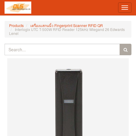
Toggl
navig
Products
เครื่องแสกนนิ้ว Fingerprint Scanner RFID QR
Interlogix UTC T-500W RFID Reader 125kHz Wiegand 26 Edwards
Lenel