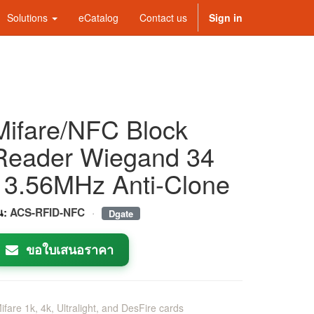
Solutions
eCatalog
Contact us
Sign in
Mifare/NFC Block
Reader Wiegand 34
13.56MHz Anti-Clone
·
่น:
ACS-RFID-NFC
Dgate
ขอใบเสนอราคา
ifare 1k, 4k, Ultralight, and DesFire cards