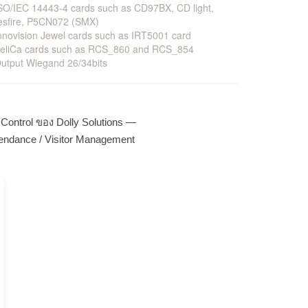
SO/IEC 14443-4 cards such as CD97BX, CD light,
esfire, P5CN072 (SMX)
nnovision Jewel cards such as IRT5001 card
FeliCa cards such as RCS_860 and RCS_854
utput Wiegand 26/34bits
ontrol ของ Dolly Solutions —
endance / Visitor Management