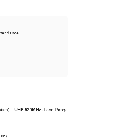
ttendance
ย
ium) +
UHF 920MHz
(Long Range
ium)