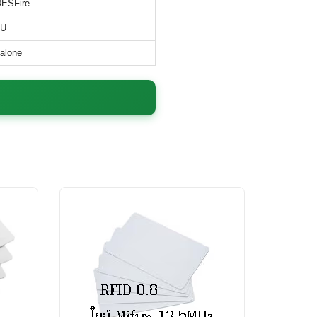
DESFire
0U
alone