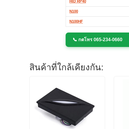
HID RP40
N100
N100HF
📞 กดโทร 065-234-0660
สินค้าที่ใกล้เคียงกัน: