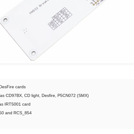
 DesFire cards
 as CD97BX, CD light, Desfire, P5CN072 (SMX)
 as IRT5001 card
860 and RCS_854