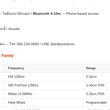
ไม่ต้องเอาบัตรออก /
Bluetooth 5-10m
— Phone-based access
ทนน้ำ ทนแดด
Sales — โทร 065-234-0660 / LINE @dollysolutions
r Family
Frequency
Range
EM 125Khz
5-10cm
HID ProPoint 125Khz
5-10cm IP65
Mifare 13.56MHz
5-10cm IP65
Hotel Mifare
Programmable