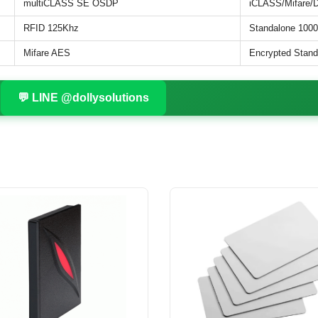
multiCLASS SE OSDP
iCLASS/Mifare/
RFID 125Khz
Standalone 100
Mifare AES
Encrypted Stand
💬 LINE @dollysolutions