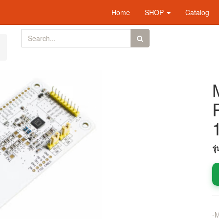
Home
SHOP
Catalog
รุ
-M