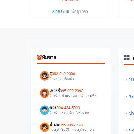
เข้าสู่ระบบ
เพื่อดูราคา
ทีมขาย
อุ๊
062-242-2000
ป้อมยาม · ห้องน้ำ
ปร
เชอร์รี่
095-002-2992
ระ
ห้องน้ำ · บ้านน็อคดาวน์ · ออฟฟิศ
ขจร
094-434-5000
ปร
ห้องน้ำ · ระบบคิว · ไฟจราจร
น้ำฝน
066-095-2778
กล
ประตูอัตโนมัติ · ประตูม้วน PVC