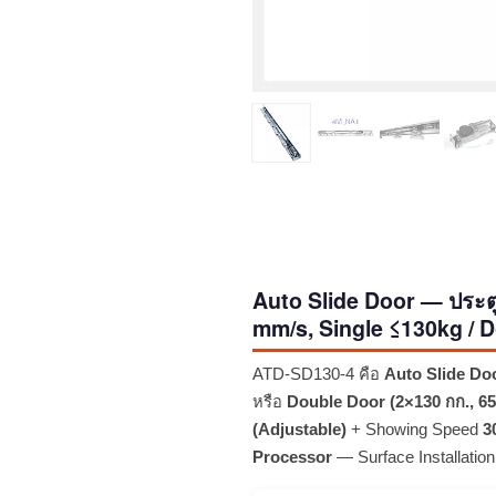
Auto Slide Door — ประต
mm/s, Single ≤130kg / 
ATD-SD130-4 คือ
Auto Slide Do
หรือ
Double Door (2×130 กก., 65
(Adjustable)
+ Showing Speed
3
Processor
— Surface Installati