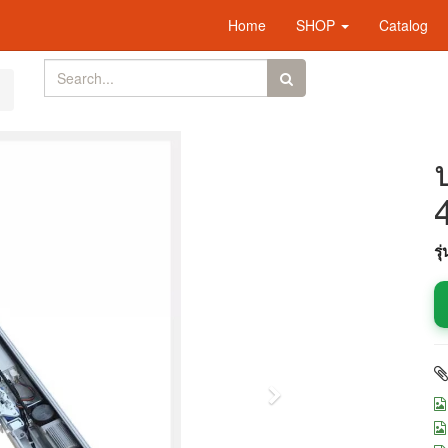
Home
SHOP
Catalog
รุ
Next