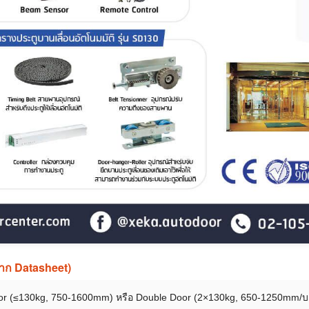
จาก Datasheet)
oor (≤130kg, 750-1600mm) หรือ Double Door (2×130kg, 650-1250mm/