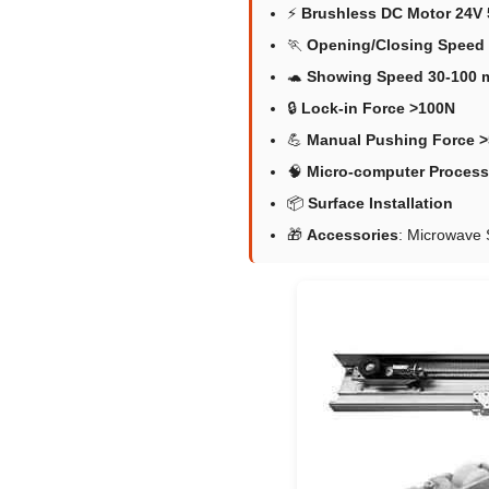
⚡
Brushless DC Motor 24V
🏃
Opening/Closing Speed 
🐢
Showing Speed 30-100 
🔒
Lock-in Force >100N
💪
Manual Pushing Force 
🧠
Micro-computer Processi
📦
Surface Installation
🎁
Accessories
: Microwave 