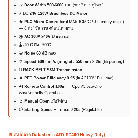
📏
Door Width 500-6000 มม.
(รองรับประตูใหญ่)
⚡
DC 24V 120W Brushless DC Motor
🧠
PLC Micro-Controller
(RAM/ROM/CPU memory chips)
— 8 ฟังก์ชันการเคลื่อนไหวบาน
🌍
AC 100V-240V Universal
🌡
-20°C ถึง +50°C
🤫
Noise 60 dB max
🏃
Speed 600 mm/s (Single) / 550 mm × 2/s (Bi-parting)
⛓
RACK BELT S8M Transmission
🔋
PFC Power Efficiency 0.95
(in AC100V Full load)
📲
Remote Control 100m
— Open/Close/One-
way/Normally Open/Lock
🚪
Manual Open
เมื่อไฟดับ
⏱
Starting Speed + Times 0-20s
(Regulable)
📄 สเปคจาก Datasheet (ATD-SD400 Heavy Duty)