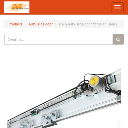
Toggl
navig
Products
Auto Slide door
ประตู Auto Slide door:สีธรรมดา Heavy
Previous
Nex