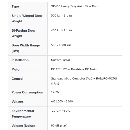
Type
SD400 Heavy Duty Auto Slide Door
Single-Winged Door
500 kg × 1 บาน
Weight
Bi-Parting Door
400 kg × 2 บาน
Weight
Door Width Range
500 - 6000 มม.
(DW)
Installation
Surface Install
Motor
DC 24V 120W Brushless DC Motor
Control
Standard Micro-Controller (PLC + RAM/ROM/CPU
chips)
Power Consumption
120W
Voltage
AC 100V - 240V
Environmental
-20°C ~ +50°C
Temperature
Volume (Noise)
60 dB (max)