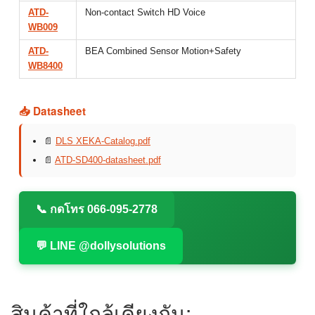
ATD-
Non-contact Switch HD Voice
WB009
ATD-
BEA Combined Sensor Motion+Safety
WB8400
📥 Datasheet
📄
DLS XEKA-Catalog.pdf
📄
ATD-SD400-datasheet.pdf
📞 กดโทร 066-095-2778
💬 LINE @dollysolutions
สินค้าที่ใกล้เคียงกัน: