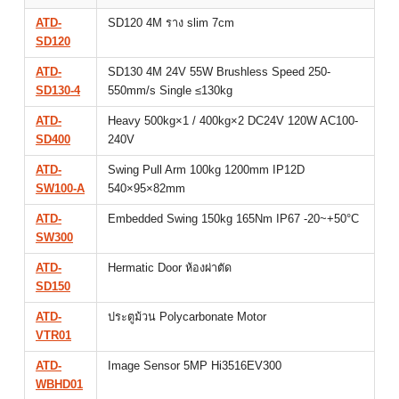
ATD-
SD120 4M ราง slim 7cm
SD120
ATD-
SD130 4M 24V 55W Brushless Speed 250-
SD130-4
550mm/s Single ≤130kg
ATD-
Heavy 500kg×1 / 400kg×2 DC24V 120W AC100-
SD400
240V
ATD-
Swing Pull Arm 100kg 1200mm IP12D
SW100-A
540×95×82mm
ATD-
Embedded Swing 150kg 165Nm IP67 -20~+50°C
SW300
ATD-
Hermatic Door ห้องผ่าตัด
SD150
ATD-
ประตูม้วน Polycarbonate Motor
VTR01
ATD-
Image Sensor 5MP Hi3516EV300
WBHD01