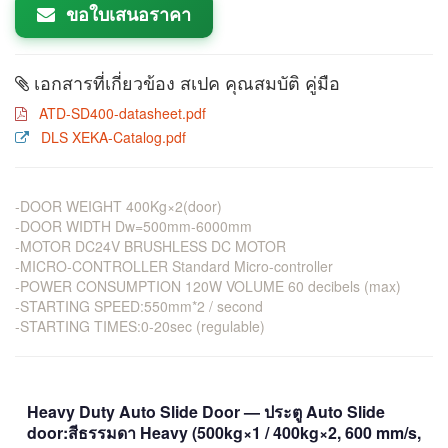
ขอใบเสนอราคา
เอกสารที่เกี่ยวข้อง สเปค คุณสมบัติ คู่มือ
ATD-SD400-datasheet.pdf
DLS XEKA-Catalog.pdf
-DOOR WEIGHT 400Kg×2(door)
-DOOR WIDTH Dw=500mm-6000mm
-MOTOR DC24V BRUSHLESS DC MOTOR
-MICRO-CONTROLLER Standard Micro-controller
-POWER CONSUMPTION 120W VOLUME 60 decibels (max)
-STARTING SPEED:550mm*2 / second
-STARTING TIMES:0-20sec (regulable)
Heavy Duty Auto Slide Door — ประตู Auto Slide
door:สีธรรมดา Heavy (500kg×1 / 400kg×2, 600 mm/s,