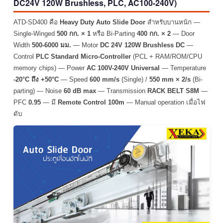
DC24V 120W Brushless, PLC, AC100-240V)
ATD-SD400 คือ
Heavy Duty Auto Slide Door
สำหรับบานหนัก —
Single-Winged
500 กก. × 1
หรือ Bi-Parting
400 กก. × 2
— Door
Width
500-6000 มม.
— Motor
DC 24V 120W Brushless DC
—
Control
PLC Standard Micro-Controller
(PCL + RAM/ROM/CPU
memory chips) — Power
AC 100V-240V Universal
— Temperature
-20°C ถึง +50°C
— Speed
600 mm/s
(Single) /
550 mm × 2/s
(Bi-
parting) — Noise
60 dB max
— Transmission
RACK BELT S8M
—
PFC
0.95
— มี
Remote Control 100m
— Manual operation เมื่อไฟ
ดับ