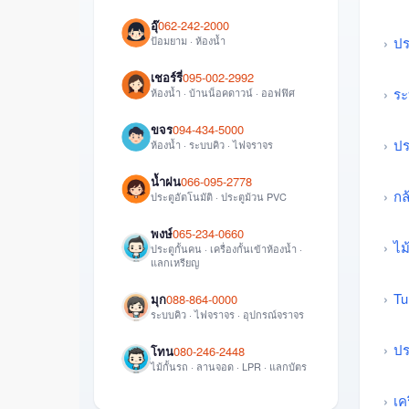
อุ๊
062-242-2000
ป้อมยาม · ห้องน้ำ
ปร
เชอร์รี่
095-002-2992
ระ
ห้องน้ำ · บ้านน็อคดาวน์ · ออฟฟิศ
ขจร
094-434-5000
ปร
ห้องน้ำ · ระบบคิว · ไฟจราจร
น้ำฝน
066-095-2778
กล
ประตูอัตโนมัติ · ประตูม้วน PVC
พงษ์
065-234-0660
ไม
ประตูกั้นคน · เครื่องกั้นเข้าห้องน้ำ ·
แลกเหรียญ
Tu
มุก
088-864-0000
ระบบคิว · ไฟจราจร · อุปกรณ์จราจร
ปร
โทน
080-246-2448
ไม้กั้นรถ · ลานจอด · LPR · แลกบัตร
เค