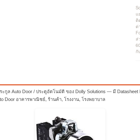
S
แย
ติ
ต่
F
ส
6
กั
ะกูล Auto Door / ประตูอัตโนมัติ ของ Dolly Solutions — มี Datashe
uto Door อาคารพาณิชย์, ร้านค้า, โรงงาน, โรงพยาบาล