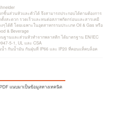
chneider
กชิ้นส่วนหัวและตัวได้ จึงสามารถประกอบได้ตามต้องการ
ดตั้งสะดวก รวดเร็วและทนต่อสภาพกัดกร่อนและสารเคมี
างๆได้ดี โดยเฉพาะในอุตสาหกรรมประเภท Oil & Gas หรือ
ood & Beverage
่วนฐานและส่วนหัวทำจากพลาสติก ได้มาตรฐาน EN/IEC
0947-5-1, UL และ CSA
นน้ำ กันน้ำมัน กันฝุ่นที่ IP66 และ IP20 ที่คอนแท็คบล็อค
et PDF แนบมาเป็นข้อมูลทางเทคนิค