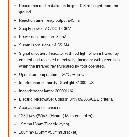
Recommended installation height: 0.3 m height from the
ground.
Reaction time: relay output ≤45ms
Supply power: AC/DC 12-36V
Power consumption: 82mA
Supervisory signal: 4.5S MA
Signal direction: Indicator with red light when infrared ray
emitted and received effectively. Indicator with green light
when the infrared ray truncated by foot operated.
Operation temperature: -20ºC~+55ºC
Interference immunity: Sunlight 81000LUX
Incandescent lamp: 36000LUX
Electric Microwave: Consist with 89/336/CEE criteria
Appearance dimensions:
123(L)×50(W)×32(H)mm ( Main controller)
19mm×13mm(Electric eyes)
186mm×175mm×53mm(Bracket)