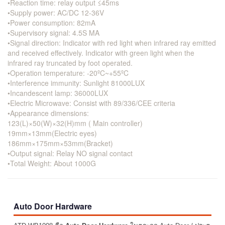
•Reaction time: relay output ≤45ms
•Supply power: AC/DC 12-36V
•Power consumption: 82mA
•Supervisory signal: 4.5S MA
•Signal direction: Indicator with red light when infrared ray emitted
and received effectively. Indicator with green light when the
infrared ray truncated by foot operated.
•Operation temperature: -20ºC~+55ºC
•Interference immunity: Sunlight 81000LUX
•Incandescent lamp: 36000LUX
•Electric Microwave: Consist with 89/336/CEE criteria
•Appearance dimensions:
123(L)×50(W)×32(H)mm ( Main controller)
19mm×13mm(Electric eyes)
186mm×175mm×53mm(Bracket)
•Output signal: Relay NO signal contact
•Total Weight: About 1000G
Auto Door Hardware