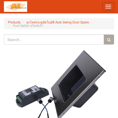
Toggl
navig
Products
อะไหล่ประตูอัตโนมัติ Auto Swing Door Spare
Foot Switch สวิตซ์เท้า