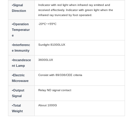
•Signal
Indicator with red light when infrared ray emitted and
received effectively. Indicator with green light when the
Direction
infrared ray truncated by foot operated.
•Operation
-20ºC~+55ºC
Temperatur
e
•Interferenc
Sunlight 81000LUX
e Immunity
•Incandesce
36000LUX
nt Lamp
•Electric
Consist with 89/336/CEE criteria
Microwave
•Output
Relay NO signal contact
Signal
•Total
About 1000G
Weight