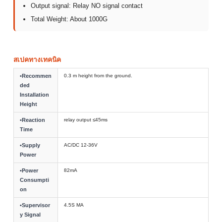
Output signal: Relay NO signal contact
Total Weight: About 1000G
สเปคทางเทคนิค
•Recommen
0.3 m height from the ground.
ded
Installation
Height
•Reaction
relay output ≤45ms
Time
•Supply
AC/DC 12-36V
Power
•Power
82mA
Consumpti
on
•Supervisor
4.5S MA
y Signal