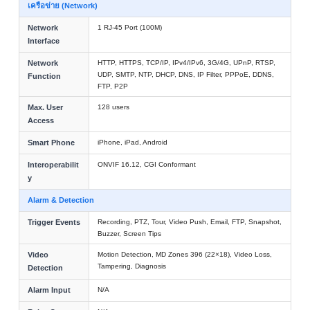
เครือข่าย (Network)
Network
1 RJ-45 Port (100M)
Interface
Network
HTTP, HTTPS, TCP/IP, IPv4/IPv6, 3G/4G, UPnP, RTSP,
UDP, SMTP, NTP, DHCP, DNS, IP Filter, PPPoE, DDNS,
Function
FTP, P2P
Max. User
128 users
Access
Smart Phone
iPhone, iPad, Android
Interoperabilit
ONVIF 16.12, CGI Conformant
y
Alarm & Detection
Trigger Events
Recording, PTZ, Tour, Video Push, Email, FTP, Snapshot,
Buzzer, Screen Tips
Video
Motion Detection, MD Zones 396 (22×18), Video Loss,
Tampering, Diagnosis
Detection
Alarm Input
N/A