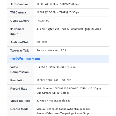
AHD Camera
1080P@25/30fps, 720P@25/30fps
TVI Camera
1080P@25/30fps, 720P@25/30fps
CVBS Camera
PAL/NTSC
IP Camera
4+1 ช่อง, สูงสุด 2MP ต่อช่อง; Bandwidth สูงสุด 20Mbps
Input
Audio In/Out
1/1, RCA
Two-way Talk
Reuse audio in/out, RCA
การบันทึก (Recording)
Video
H.265+ / H.265 / H.264+ / H.264
Compression
Resolution
1080N, 720P, 960H, D1, CIF
Record Rate
Main Stream: 1080N/720P/960H/D1/CIF (1~25/30fps);
Sub Stream: CIF (1~15fps)
Video Bit Rate
32Kbps ~ 4096Kbps ต่อช่อง
Record Mode
Manual, Schedule (General/Continuous), MD
(Motion/Video Loss/Tampering), Alarm, Stop