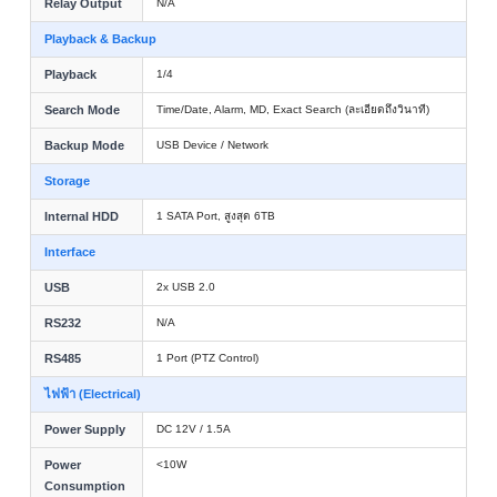
Relay Output
N/A
Playback & Backup
Playback
1/4
Search Mode
Time/Date, Alarm, MD, Exact Search (ละเอียดถึงวินาที)
Backup Mode
USB Device / Network
Storage
Internal HDD
1 SATA Port, สูงสุด 6TB
Interface
USB
2x USB 2.0
RS232
N/A
RS485
1 Port (PTZ Control)
ไฟฟ้า (Electrical)
Power Supply
DC 12V / 1.5A
Power
<10W
Consumption