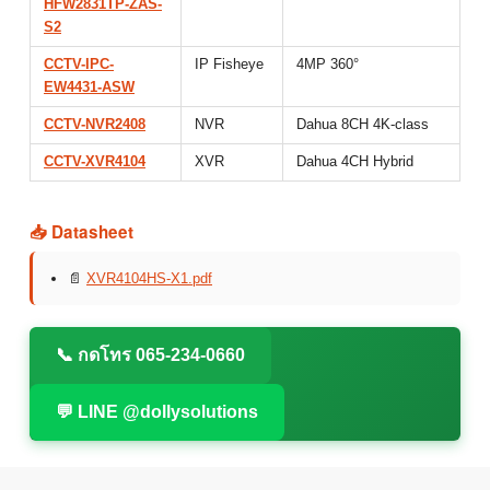
HFW2831TP-ZAS-
S2
CCTV-IPC-
IP Fisheye
4MP 360°
EW4431-ASW
CCTV-NVR2408
NVR
Dahua 8CH 4K-class
CCTV-XVR4104
XVR
Dahua 4CH Hybrid
📥 Datasheet
📄
XVR4104HS-X1.pdf
📞 กดโทร 065-234-0660
💬 LINE @dollysolutions