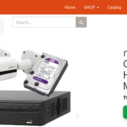
Home
SHOP
Catalog
รุ
Next