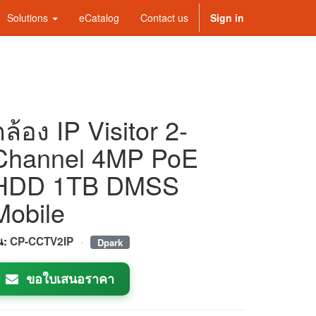
Solutions
eCatalog
Contact us
Sign in
กล้อง IP Visitor 2-
Channel 4MP PoE
HDD 1TB DMSS
Mobile
·
่น:
CP-CCTV2IP
Dpark
ขอใบเสนอราคา