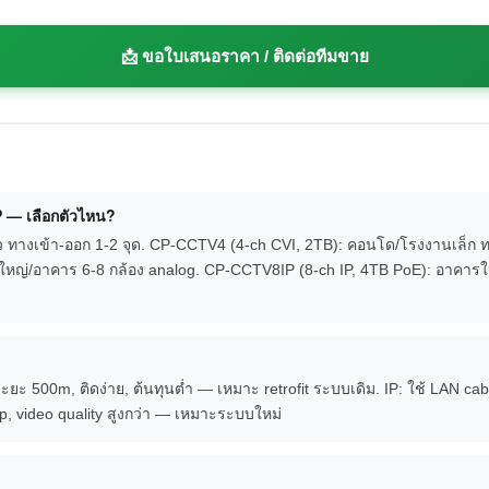
📩 ขอใบเสนอราคา / ติดต่อทีมขาย
 — เลือกตัวไหน?
่ยว ทางเข้า-ออก 1-2 จุด. CP-CCTV4 (4-ch CVI, 2TB): คอนโด/โรงงานเล็ก ท
ใหญ่/อาคาร 6-8 กล้อง analog. CP-CCTV8IP (8-ch IP, 4TB PoE): อาคารใหม
ระยะ 500m, ติดง่าย, ต้นทุนต่ำ — เหมาะ retrofit ระบบเดิม. IP: ใช้ LAN c
p, video quality สูงกว่า — เหมาะระบบใหม่