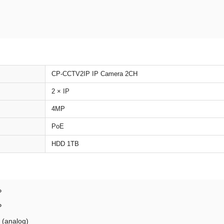
CP-CCTV2IP IP Camera 2CH
2 × IP
4MP
PoE
HDD 1TB
P
P
(analog)