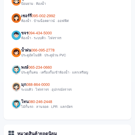
ป้อมยาม · ห้องน้ำ
เชอร์รี่
095-002-2992
ห้องน้ำ · บ้านน็อคดาวน์ · ออฟฟิศ
ขจร
094-434-5000
ห้องน้ำ · ระบบคิว · ไฟจราจร
น้ำฝน
066-095-2778
ประตูอัตโนมัติ · ประตูม้วน PVC
พงษ์
065-234-0660
ประตูกั้นคน · เครื่องกั้นเข้าห้องน้ำ · แลกเหรียญ
มุก
088-864-0000
ระบบคิว · ไฟจราจร · อุปกรณ์จราจร
โทน
080-246-2448
ไม้กั้นรถ · ลานจอด · LPR · แลกบัตร
หมวดสินค้ายอดนิยม