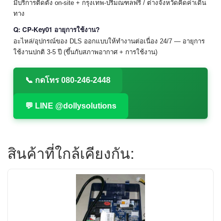
มีบริการติดตั้ง on-site + กรุงเทพ-ปริมณฑลฟรี / ต่างจังหวัดคิดค่าเดิน
ทาง
Q: CP-Key01 อายุการใช้งาน?
อะไหล่/อุปกรณ์ของ DLS ออกแบบให้ทำงานต่อเนื่อง 24/7 — อายุการ
ใช้งานปกติ 3-5 ปี (ขึ้นกับสภาพอากาศ + การใช้งาน)
📞 กดโทร 080-246-2448
💬 LINE @dollysolutions
สินค้าที่ใกล้เคียงกัน: