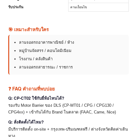
รับประกัน
ตามเงื่อนไข
🎯 เหมาะสำหรับใคร
ลานจอดรถอาคารพาณิชย์ / ห้าง
หมู่บ้านจัดสรร / คอนโดมิเนียม
โรงงาน / คลังสินค้า
ลานจอดรถสาธารณะ / ราชการ
❓ FAQ คำถามที่พบบ่อย
Q: CP-CT02 ใช้กับยี่ห้อไหนได้?
รองรับ Motor Barrier ของ DLS (CP-MT01 / CPG / CPG130 /
CPG4xx) + เข้ากันได้กับ Brand ในตลาด (FAAC, Came, Nice)
Q: สั่งติดตั้งได้ไหม?
มีบริการติดตั้ง on-site + กรุงเทพ-ปริมณฑลฟรี / ต่างจังหวัดคิดค่าเดิน
ทาง