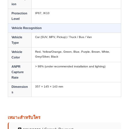
ion
Protection
IP67, IK10
Level
Vehicle Recognition
Vehicle
Car (SUV, MPV, Pickup) / Truck / Bus / Van
Type
Vehicle
Red, Yellow/Orange, Green, Blue, Purple, Brown, White,
Grey/Silver, Black
Color
ANPR
> 98% (under recommended installation and lighting)
Capture
Rate
Dimension
357 × 145 × 143 mm
s
เหมาะสำหรับใคร