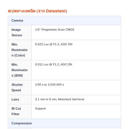
สเปคทางเทคนิค (จาก Datasheet)
Camera
Image
1/3" Progressive Scan CMOS
Sensor
Min.
0.022 Lux @ F1.2, AGC ON
Illuminatio
n (Color)
Min.
0.011 Lux @ F1.2, AGC ON
Illuminatio
n (B/W)
Shutter
1/30 s to 1/100,000 s
Speed
Lens
3.1 mm to 6 mm, Motorized Vari-focal
IR Cut
Support
Filter
Compression