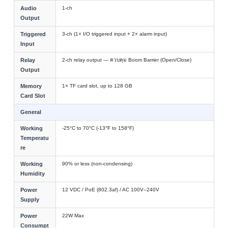
Audio
1-ch
Output
Triggered
3-ch (1× I/O triggered input + 2× alarm input)
Input
Relay
2-ch relay output — ควบคุม Boom Barrier (Open/Close)
Output
Memory
1× TF card slot, up to 128 GB
Card Slot
General
Working
-25°C to 70°C (-13°F to 158°F)
Temperatu
re
Working
90% or less (non-condensing)
Humidity
Power
12 VDC / PoE (802.3af) / AC 100V–240V
Supply
Power
22W Max
Consumpt