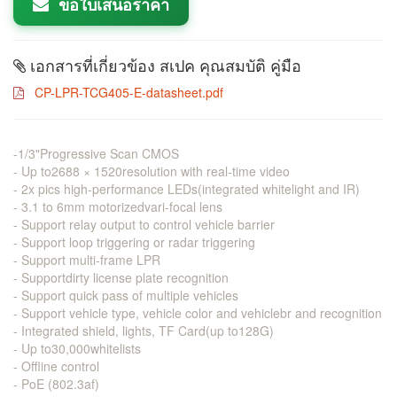
ขอใบเสนอราคา
เอกสารที่เกี่ยวข้อง สเปค คุณสมบัติ คู่มือ
CP-LPR-TCG405-E-datasheet.pdf
-1/3"Progressive Scan CMOS
- Up to2688 × 1520resolution with real-time video
- 2x pics high-performance LEDs(integrated whitelight and IR)
- 3.1 to 6mm motorizedvari-focal lens
- Support relay output to control vehicle barrier
- Support loop triggering or radar triggering
- Support multi-frame LPR
- Supportdirty license plate recognition
- Support quick pass of multiple vehicles
- Support vehicle type, vehicle color and vehiclebr and recognition
- Integrated shield, lights, TF Card(up to128G)
- Up to30,000whitelists
- Offline control
- PoE (802.3af)