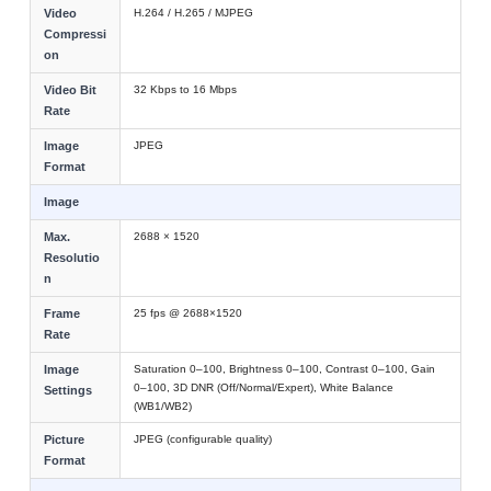
Video
H.264 / H.265 / MJPEG
Compressi
on
Video Bit
32 Kbps to 16 Mbps
Rate
Image
JPEG
Format
Image
Max.
2688 × 1520
Resolutio
n
Frame
25 fps @ 2688×1520
Rate
Image
Saturation 0–100, Brightness 0–100, Contrast 0–100, Gain
0–100, 3D DNR (Off/Normal/Expert), White Balance
Settings
(WB1/WB2)
Picture
JPEG (configurable quality)
Format