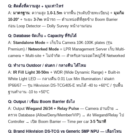
Q: ติดตั้งที่ความสูง + มุมเท่าไหร่
A:
มาตรฐาน
: ความสูง
1.0-1.5m
จากพื้น (ระดับป้ายทะเบียน) +
มุมก้ม
10-20°
+ ระยะ
3-7m
หน้ารถ — ตำแหน่งดีที่สุดข้าง Boom Barrier
ก่อน Loop Detector — Dolly Survey หน้างานก่อน
Q: Database จัดเก็บ + Capacity ที่รับได้
A:
Standalone Mode
= เก็บใน Camera 10K-100K plates (รุ่น
Premium) /
Networked Mode
= LPR Management Server เก็บ Multi-
camera + Multi-site + ไม่จำกัด — สำหรับลานจอดใหญ่ใช้ Networked
Q: ทำงาน Outdoor / ฝนตก / กลางคืน ได้ไหม
A:
IR Fill Light 30-50m
+ WDR (Wide Dynamic Range) + Built-in
White Light LED — กลางคืน 0.01 Lux Min Illumination / ฝนตก
IP66/67 — รุ่น Hikvision DS-TCG405-E ทนได้ -40 to +60°C / รุ่นพื้น
ฐานทำงาน -10 to +50°C
Q: Output / เชื่อม Boom Barrier ยังไง
A: Output
Wiegand 26/34 + Relay Pulse
— Camera อ่านป้าย →
ตรวจ Database (Allow/Deny/Member/VIP) → ส่ง Wiegand/Relay ไป
Controller → เปิด Boom Barrier — Time per car
3-5 วินาที
Q: Brand Hikvision DS-TCG vs Generic 5MP NPU — เลือกไหน