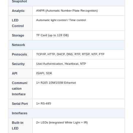
Snapshot
Analytic
ANPR (Automatic Number Plate Recognition)
LED
Automatic light control / Time control
Control
Storage
TF Card (up to 128 GB)
Network
Protocols
TCP/IP, HTTP, DHCP, DNS, RTP, RTSP, NTP, FTP
Security
User Authentication, Heartbeat, NTP
API
ISAPI, SDK
Communi
1× RJ45 10M/100M Ethernet
cation
Interface
Serial Port
1× RS-485
Interfaces
Built-in
2× LEDs (integrated White Light + IR)
LED