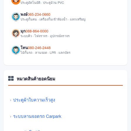
ประตูอัตโนมัติ · ประตูม้วน PVC
พงษ์
065-234-0660
ประตูกั้นคน · เครื่องกั้นเข้าห้องน้ำ · แลกเหรียญ
มุก
088-864-0000
ระบบคิว · ไฟจราจร · อุปกรณ์จราจร
โทน
080-246-2448
ไม้กั้นรถ · ลานจอด · LPR · แลกบัตร
หมวดสินค้ายอดนิยม
ประตูผ้าใบความเร็วสูง
ระบบลานจอดรถ Carpark