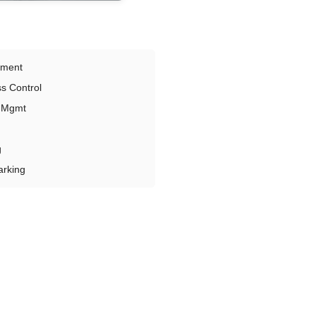
yment
s Control
e Mgmt
g
arking