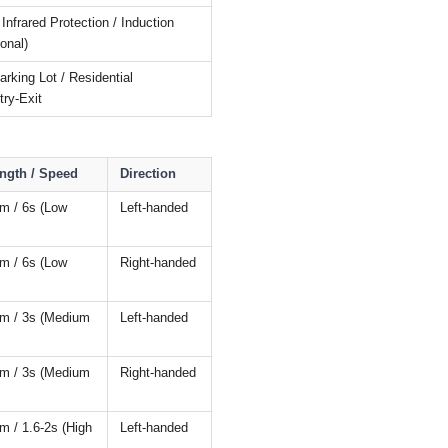
/ Infrared Protection / Induction
onal)
Parking Lot / Residential
ry-Exit
gth / Speed
Direction
6m / 6s (Low
Left-handed
6m / 6s (Low
Right-handed
4m / 3s (Medium
Left-handed
4m / 3s (Medium
Right-handed
3m / 1.6-2s (High
Left-handed