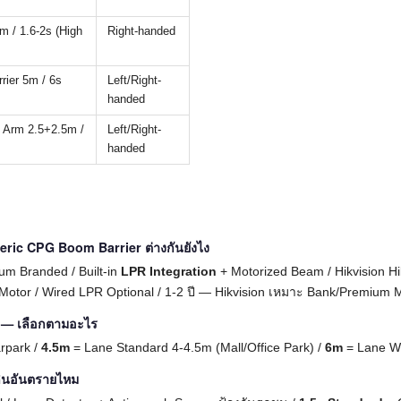
3m / 1.6-2s (High
Right-handed
rier 5m / 6s
Left/Right-
handed
 Arm 2.5+2.5m /
Left/Right-
handed
ric CPG Boom Barrier ต่างกันยังไง
m Branded / Built-in
LPR Integration
+ Motorized Beam / Hikvision Hi
otor / Wired LPR Optional / 1-2 ปี — Hikvision เหมาะ Bank/Premium Mall 
 — เลือกตามอะไร
arpark /
4.5m
= Lane Standard 4-4.5m (Mall/Office Park) /
6m
= Lane Wi
เกินอันตรายไหม