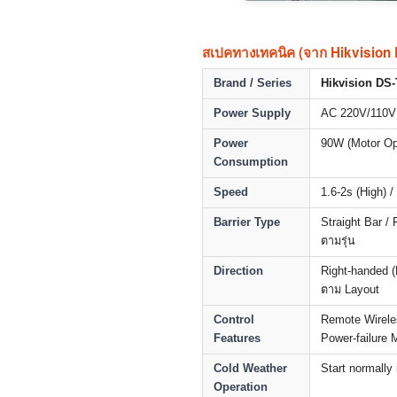
สเปคทางเทคนิค (จาก Hikvisio
Brand / Series
Hikvision D
Power Supply
AC 220V/110V
Power
90W (Motor Op
Consumption
Speed
1.6-2s (High) 
Barrier Type
Straight Bar /
ตามรุ่น
Direction
Right-handed (
ตาม Layout
Control
Remote Wirele
Features
Power-failure M
Cold Weather
Start normally
Operation