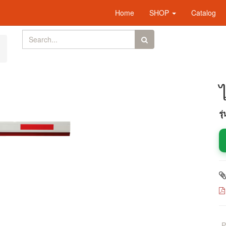
Home
SHOP
Catalog
รุ
-