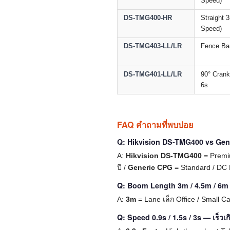
Speed)
DS-TMG400-HR
Straight 
Speed)
DS-TMG403-LL/LR
Fence Bar
DS-TMG401-LL/LR
90° Crank
6s
FAQ คำถามที่พบบ่อย
Q: Hikvision DS-TMG400 vs Gene
A:
Hikvision DS-TMG400
= Premiu
ปี /
Generic CPG
= Standard / DC M
Q: Boom Length 3m / 4.5m / 6m
A:
3m
= Lane เล็ก Office / Small C
Q: Speed 0.9s / 1.5s / 3s — เร็ว