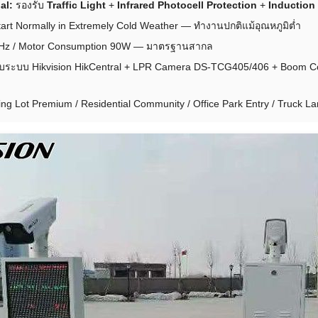
al:
รองรับ
Traffic Light
+
Infrared Photocell Protection
+
Induction
art Normally in Extremely Cold Weather — ทำงานปกติแม้อุณหภูมิต่ำ
Hz / Motor Consumption 90W — มาตรฐานสากล
ับระบบ Hikvision HikCentral + LPR Camera DS-TCG405/406 + Boom Co
king Lot Premium / Residential Community / Office Park Entry / Truck L