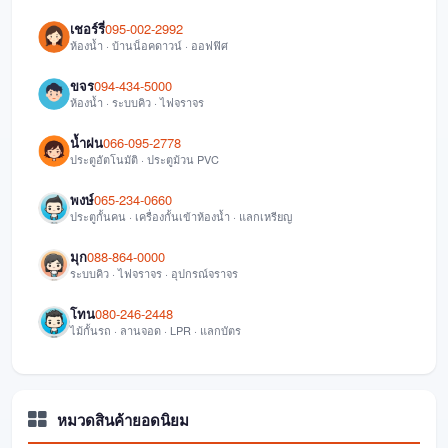
เชอร์รี่
095-002-2992
ห้องน้ำ · บ้านน็อคดาวน์ · ออฟฟิศ
ขจร
094-434-5000
ห้องน้ำ · ระบบคิว · ไฟจราจร
น้ำฝน
066-095-2778
ประตูอัตโนมัติ · ประตูม้วน PVC
พงษ์
065-234-0660
ประตูกั้นคน · เครื่องกั้นเข้าห้องน้ำ · แลกเหรียญ
มุก
088-864-0000
ระบบคิว · ไฟจราจร · อุปกรณ์จราจร
โทน
080-246-2448
ไม้กั้นรถ · ลานจอด · LPR · แลกบัตร
หมวดสินค้ายอดนิยม