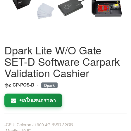
Dpark Lite W/O Gate
SET-D Software Carpark
Validation Cashier
·
รุ่น:
CP-POS-D
Dpark
ขอใบเสนอราคา
-CPU: Celeron J1900 4G /SSD 32GB
-Monitor 19.5"