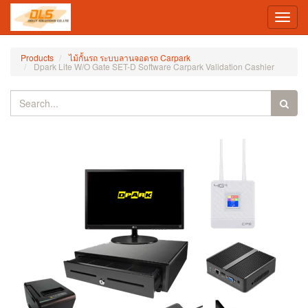
Toggl
navig
Products
ไม้กั้นรถ ระบบลานจอดรถ Carpark
Dpark Lite W/O Gate SET-D Software Carpark Validation Cashier