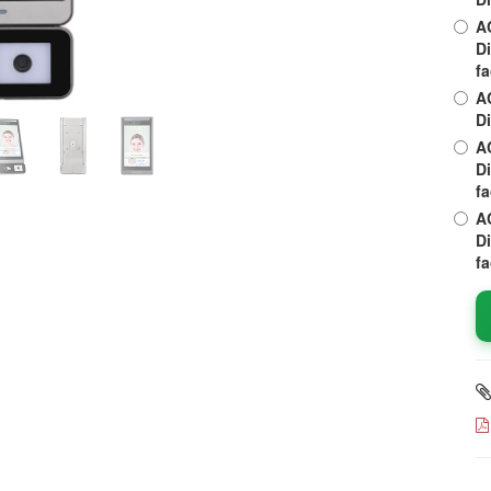
A
Di
f
A
Di
A
Di
fa
A
Di
fa