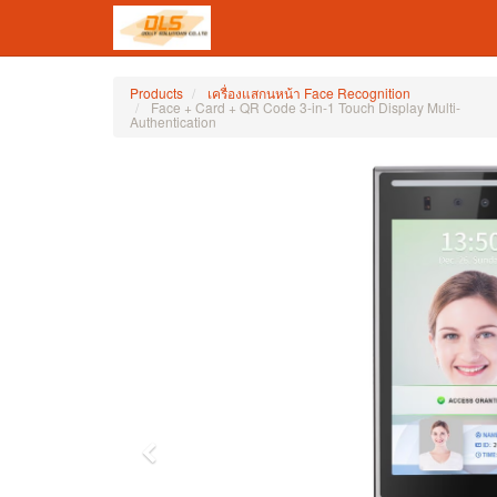
Products
เครื่องแสกนหน้า Face Recognition
Face + Card + QR Code 3-in-1 Touch Display Multi-
Authentication
Previous