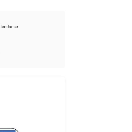
ttendance
ย