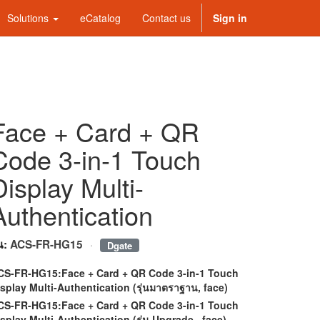
Solutions
eCatalog
Contact us
Sign in
Face + Card + QR
Code 3-in-1 Touch
Display Multi-
Authentication
·
่น:
ACS-FR-HG15
Dgate
CS-FR-HG15:Face + Card + QR Code 3-in-1 Touch
splay Multi-Authentication (รุ่นมาตราฐาน, face)
CS-FR-HG15:Face + Card + QR Code 3-in-1 Touch
splay Multi-Authentication (รุ่น Upgrade , face)