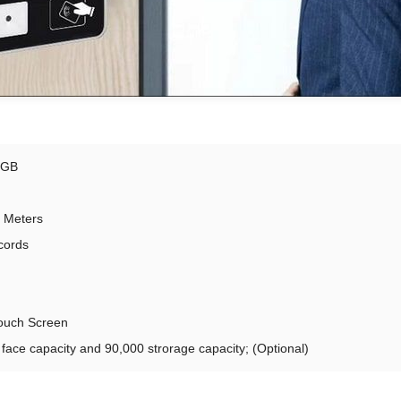
8GB
5 Meters
cords
Touch Screen
ace capacity and 90,000 strorage capacity; (Optional)