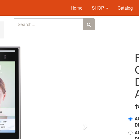
Home
SHOP
Catalog
รุ
A
Di
Next
A
Di