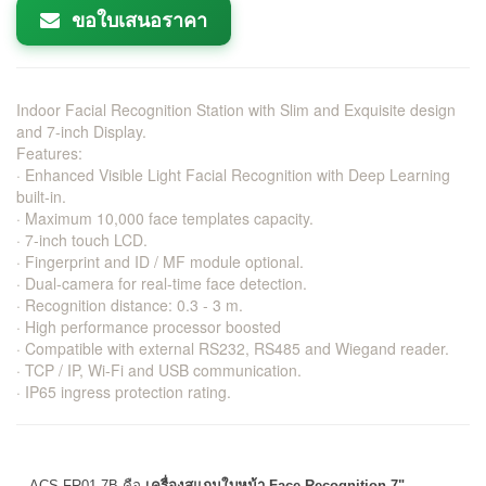
ขอใบเสนอราคา
Indoor Facial Recognition Station with Slim and Exquisite design
and 7-inch Display.
Features:
· Enhanced Visible Light Facial Recognition with Deep Learning
built-in.
· Maximum 10,000 face templates capacity.
· 7-inch touch LCD.
· Fingerprint and ID / MF module optional.
· Dual-camera for real-time face detection.
· Recognition distance: 0.3 - 3 m.
· High performance processor boosted
· Compatible with external RS232, RS485 and Wiegand reader.
· TCP / IP, Wi-Fi and USB communication.
· IP65 ingress protection rating.
ACS-FR01-7B คือ
เครื่องสแกนใบหน้า Face Recognition 7"