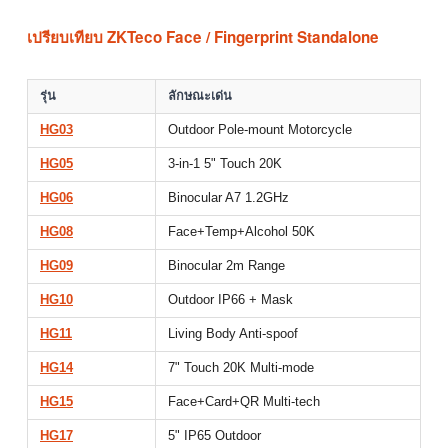
เปรียบเทียบ ZKTeco Face / Fingerprint Standalone
รุ่น
ลักษณะเด่น
HG03
Outdoor Pole-mount Motorcycle
HG05
3-in-1 5" Touch 20K
HG06
Binocular A7 1.2GHz
HG08
Face+Temp+Alcohol 50K
HG09
Binocular 2m Range
HG10
Outdoor IP66 + Mask
HG11
Living Body Anti-spoof
HG14
7" Touch 20K Multi-mode
HG15
Face+Card+QR Multi-tech
HG17
5" IP65 Outdoor