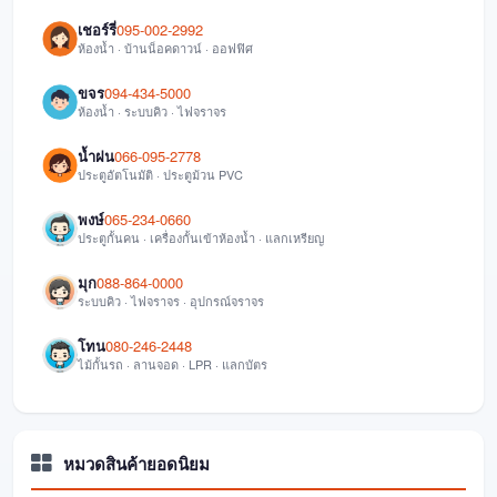
เชอร์รี่
095-002-2992
ห้องน้ำ · บ้านน็อคดาวน์ · ออฟฟิศ
ขจร
094-434-5000
ห้องน้ำ · ระบบคิว · ไฟจราจร
น้ำฝน
066-095-2778
ประตูอัตโนมัติ · ประตูม้วน PVC
พงษ์
065-234-0660
ประตูกั้นคน · เครื่องกั้นเข้าห้องน้ำ · แลกเหรียญ
มุก
088-864-0000
ระบบคิว · ไฟจราจร · อุปกรณ์จราจร
โทน
080-246-2448
ไม้กั้นรถ · ลานจอด · LPR · แลกบัตร
หมวดสินค้ายอดนิยม