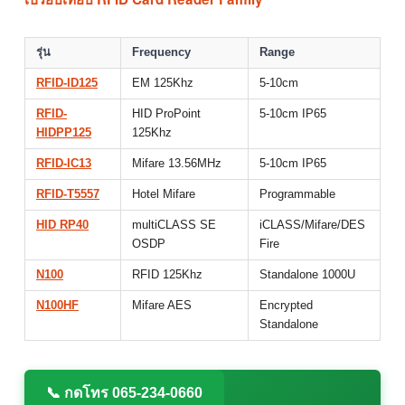
รุ่น
Frequency
Range
RFID-ID125
EM 125Khz
5-10cm
RFID-
HID ProPoint
5-10cm IP65
HIDPP125
125Khz
RFID-IC13
Mifare 13.56MHz
5-10cm IP65
RFID-T5557
Hotel Mifare
Programmable
HID RP40
multiCLASS SE
iCLASS/Mifare/DES
OSDP
Fire
N100
RFID 125Khz
Standalone 1000U
N100HF
Mifare AES
Encrypted
Standalone
📞 กดโทร 065-234-0660