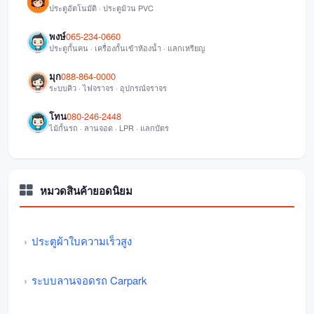
ประตูอัตโนมัติ · ประตูม้วน PVC
พงษ์
065-234-0660
ประตูกั้นคน · เครื่องกั้นเข้าห้องน้ำ · แลกเหรียญ
มุก
088-864-0000
ระบบคิว · ไฟจราจร · อุปกรณ์จราจร
โทน
080-246-2448
ไม้กั้นรถ · ลานจอด · LPR · แลกบัตร
หมวดสินค้ายอดนิยม
ประตูผ้าใบความเร็วสูง
ระบบลานจอดรถ Carpark