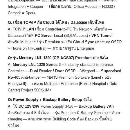
Carpark-specific — รองรับ License Plate Recognition + Payment
Integration + Coupon —
เลือกตามงาน
: Office Access = N3000 /
Carpark = Dpark
Q: เชื่อม TCP/IP กับ Cloud ได้ไหม / Database เก็บที่ไหน
A:
TCP/IP LAN
เชื่อม Controller-to-PC ใน Network เดียวกัน —
Database เก็บที่
PC Server
Local (SQL/Access) /
VPN Tunnel
สำหรับ Multi-site / รุ่น Premium รองรับ
Cloud Sync
(Mercury OSDP
+ Hikvision HikCentral) — ตามมาตรฐาน Enterprise
Q: รุ่น Mercury LNL-1320 (CP-ACS07) Premium ต่างยังไง
A:
Mercury LNL-1320 Series 3
= Industry-standard Enterprise
Controller —
Dual Reader / Door
OSDP + Wiegand —
Supervised
RS-485
Anti-tamper — รองรับ Premium Software (Lenel / S2 /
Honeywell) — เหมาะ Multi-site Enterprise (Bank / Hospital / Data
Center) Project 500K-1M+
Q: Power Supply + Backup Battery Setup ยังไง
A: ใช้
DC 12V/24V
Power Supply 3-5A —
Backup Battery 7Ah
สำหรับสำรอง 4-8 ชั่วโมง — รุ่น Premium มี Battery Sensing + Auto-
charging — ตามมาตรฐาน Building Code ต้อง Backup ขั้นต่ำ 1
ชั่วโมง