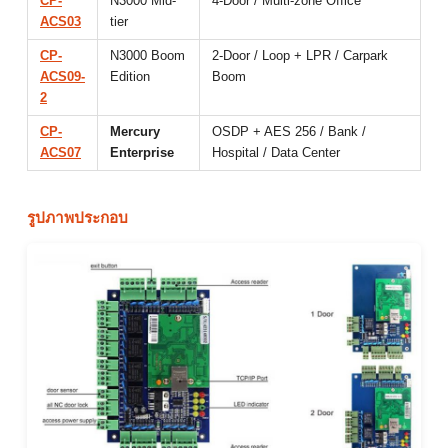
CP-
N3000 Mid-
4-Door / Multi-zone Office
ACS03
tier
CP-
N3000 Boom
2-Door / Loop + LPR / Carpark
ACS09-
Edition
Boom
2
CP-
Mercury
OSDP + AES 256 / Bank /
ACS07
Enterprise
Hospital / Data Center
รูปภาพประกอบ