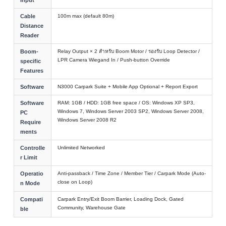
Cable
100m max (default 80m)
Distance
Reader
Boom-
Relay Output × 2 สำหรับ Boom Motor / รองรับ Loop Detector /
LPR Camera Wiegand In / Push-button Override
specific
Features
Software
N3000 Carpark Suite + Mobile App Optional + Report Export
Software
RAM: 1GB / HDD: 1GB free space / OS: Windows XP SP3,
Windows 7, Windows Server 2003 SP2, Windows Server 2008,
PC
Windows Server 2008 R2
Require
ments
Controlle
Unlimited Networked
r Limit
Operatio
Anti-passback / Time Zone / Member Tier / Carpark Mode (Auto-
close on Loop)
n Mode
Compati
Carpark Entry/Exit Boom Barrier, Loading Dock, Gated
Community, Warehouse Gate
ble