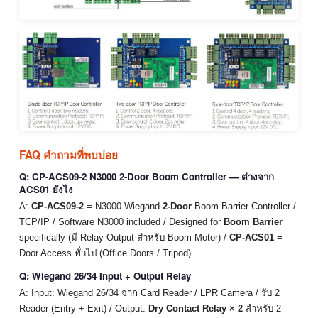
FAQ คำถามที่พบบ่อย
Q: CP-ACS09-2 N3000 2-Door Boom Controller — ต่างจาก
ACS01 ยังไง
A:
CP-ACS09-2
= N3000 Wiegand
2-Door
Boom Barrier Controller /
TCP/IP / Software N3000 included / Designed for
Boom Barrier
specifically (มี Relay Output สำหรับ Boom Motor) /
CP-ACS01
=
Door Access ทั่วไป (Office Doors / Tripod)
Q: Wiegand 26/34 Input + Output Relay
A: Input: Wiegand 26/34 จาก Card Reader / LPR Camera / รับ 2
Reader (Entry + Exit) / Output:
Dry Contact Relay × 2
สำหรับ 2