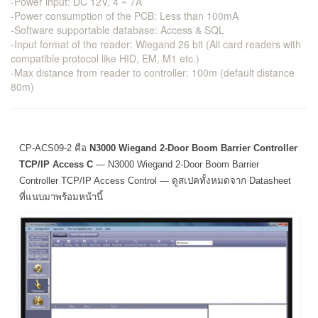
-Power input: DC 12V, 4 ~ 7A
-Power consumption of the PCB: Less than 100mA
-Software supportable database: Access & SQL
-Input format of the reader: Wiegand 26 bit (All card readers with
compatible protocol like HID, EM, M1 etc.)
-Max distance from reader to controller: 100m (default distance
80m)
CP-ACS09-2 คือ
N3000 Wiegand 2-Door Boom Barrier Controller
TCP/IP Access C
— N3000 Wiegand 2-Door Boom Barrier
Controller TCP/IP Access Control — ดูสเปคทั้งหมดจาก Datasheet
ที่แนบมาพร้อมหน้านี้