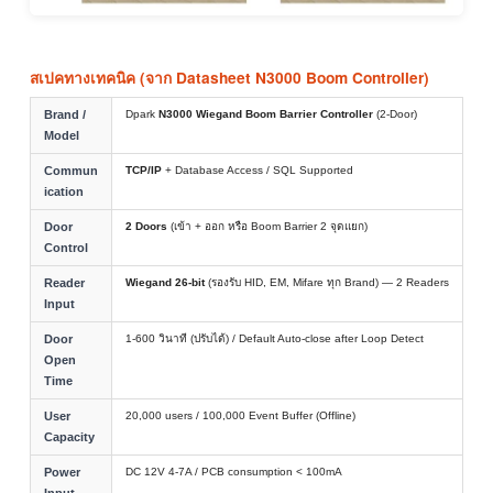
สเปคทางเทคนิค (จาก Datasheet N3000 Boom Controller)
Brand /
Dpark
N3000 Wiegand Boom Barrier Controller
(2-Door)
Model
Commun
TCP/IP
+ Database Access / SQL Supported
ication
Door
2 Doors
(เข้า + ออก หรือ Boom Barrier 2 จุดแยก)
Control
Reader
Wiegand 26-bit
(รองรับ HID, EM, Mifare ทุก Brand) — 2 Readers
Input
Door
1-600 วินาที (ปรับได้) / Default Auto-close after Loop Detect
Open
Time
User
20,000 users / 100,000 Event Buffer (Offline)
Capacity
Power
DC 12V 4-7A / PCB consumption < 100mA
Input