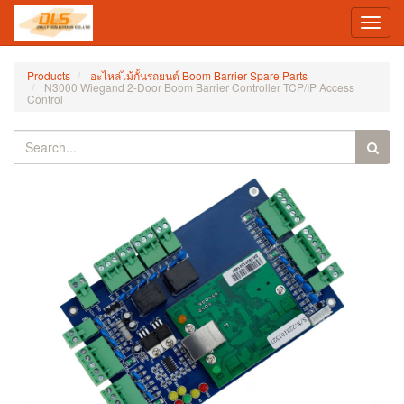
Toggl
navig
Products
อะไหล่ไม้กั้นรถยนต์ Boom Barrier Spare Parts
N3000 Wiegand 2-Door Boom Barrier Controller TCP/IP Access
Control